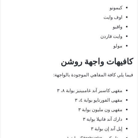
كيمونو
اوف وايت
واقيو
وايت قاردن
مولو
كافيهات واجهة روشن
فيما يلي كافة المقاهي الموجودة بالواجهة:
مقهى كاسبر آند غامبينيز بوابة ٨، ٣
مقهى الفورنايو بوابة ٤، ٣
مقهى ون مليون بوابة ٣
دارك آند فانيلا بوابة ٣
إيل آند إن بوابة ٣