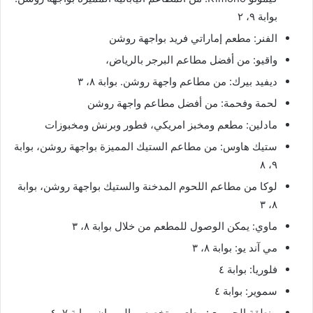
بوابة ٩، ٢
الفنر: مطعم إماراتي فريد بواجهة روشن
واقيو: من أفضل مطاعم البرجر بالرياض،
ديفيد بيرك: من مطاعم واجهة روشن. بوابة ٨، ٣
لحمة وفحمة: من أفضل مطاعم واجهة روشن
مادلين: مطعم ومخبز امريكي، فطور وبرنش ومخبوزات
ستيك هاوس: من مطاعم الستيك المميزة بواجهة روشن، بوابة
٩، ٨
لوكا من مطاعم اللحوم المدخنة والستيك بواجهة روشن، بوابة
٨، ٣
ماوي: يمكن الوصول للمطعم من خلال بوابة ٨، ٣
مي آند يو: بوابة ٨، ٣
فلوريا: بوابة ٤
سموير: بوابة ٤
منطقة الجمبري: مطعم متخصص بالروبيان، بوابة ٧، ٤