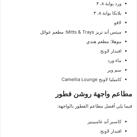
ورد بوابة ٨، ٣
بلانكا بوابة ٨، ٣
لاقو
ميتس آند تريز Mitts & Trays: مطعم عوائل
موهلا: مطعم هندي
افندار لاونج
ماء ورد
سم وير
كاميليا لاونج Camellia Lounge
مطاعم واجهة روشن فطور
فيما يلي أفضل مطاعم الفطور بالواجهة:
كاسبر آند غامبينيز
افندار لاونج