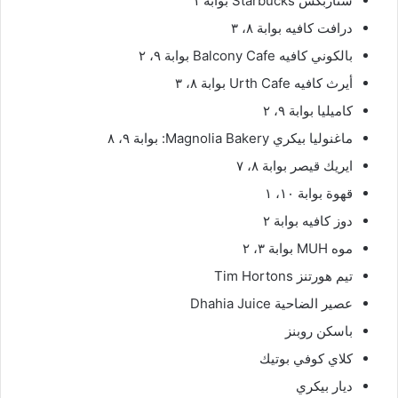
ستاربكس Starbucks بوابة ١
درافت كافيه بوابة ٨، ٣
بالكوني كافيه Balcony Cafe بوابة ٩، ٢
أيرث كافيه Urth Cafe بوابة ٨، ٣
كاميليا بوابة ٩، ٢
ماغنوليا بيكري Magnolia Bakery: بوابة ٩، ٨
ايريك قيصر بوابة ٨، ٧
قهوة بوابة ١٠، ١
دوز كافيه بوابة ٢
موه MUH بوابة ٣، ٢
تيم هورتنز Tim Hortons
عصير الضاحية Dhahia Juice
باسكن روبنز
كلاي كوفي بوتيك
ديار بيكري