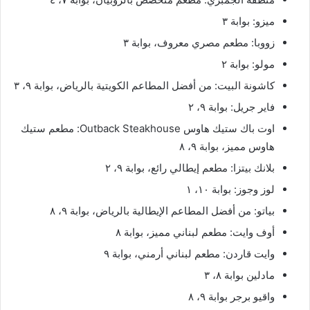
ميزو: بوابة ٣
زووبا: مطعم مصري معروف، بوابة ٣
مولو: بوابة ٢
كاشونة البيت: من أفضل المطاعم الكويتية بالرياض، بوابة ٩، ٣
فاير جريل: بوابة ٩، ٢
اوت باك ستيك هاوس Outback Steakhouse: مطعم ستيك
هاوس مميز، بوابة ٩، ٨
بلانك بيتزا: مطعم إيطالي رائع، بوابة ٩، ٢
لوز وجوز: بوابة ١٠، ١
بياتو: من أفضل المطاعم الإيطالية بالرياض، بوابة ٩، ٨
أوف وايت: مطعم لبناني مميز، بوابة ٨
وايت قاردن: مطعم لبناني أرمني، بوابة ٩
مادلين بوابة ٨، ٣
واقيو برجر بوابة ٩، ٨