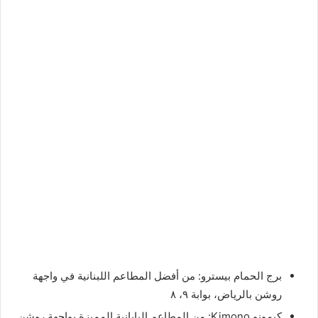
برج الحمام بيسترو: من أفضل المطاعم اللبنانية في واجهة
روشن بالرياض، بوابة ٩، ٨
كيمونو Kimono: من المطاعم اليابانية المميزة بواجهة روشن.