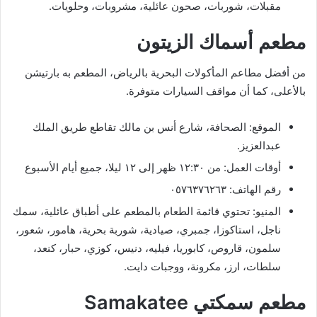
مقبلات، شوربات، صحون عائلية، مشروبات، وحلويات.
مطعم أسماك الزيتون
من أفضل مطاعم المأكولات البحرية بالرياض، المطعم به بارتيشن
بالأعلى، كما أن مواقف السيارات متوفرة.
الموقع: الصحافة، شارع أنس بن مالك تقاطع طريق الملك
عبدالعزيز.
أوقات العمل: من ١٢:٣٠ ظهر إلى ١٢ ليلا، جميع أيام الأسبوع
رقم الهاتف: ٠٥٧٦٣٧٦٢٦٣
المنيو: تحتوي قائمة الطعام بالمطعم على أطباق عائلية، سمك
ناجل، استاكوزا، جمبري، صيادية، شوربة بحرية، هامور، شعور،
سلمون، قاروص، كابوريا، فيليه، دنيس، كوزي، حبار، كنعد،
سلطات، ارز، مكرونة، ووجبات دايت.
مطعم سمكتي Samakatee