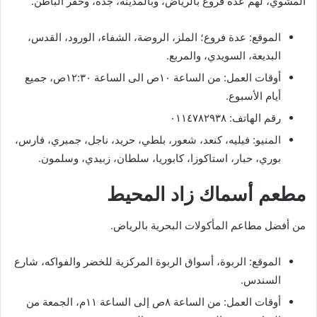
المشوي، لهم عدة فروع بالرياض، وبالمدينة، جدة، وحفر الباطن.
الموقع: عدة فروع؛ الملز، الروضة، الشفاء، الورود، القدس،
البديعة، السويدي، والمربع.
أوقات العمل: من الساعة ١٠ص الى الساعة ١٢:٣٠ص، جميع
أيام الأسبوع.
رقم الهاتف: ٠١١٤٧٨٢٩٣٨
المنيو: فيليه، كنعد، شعور، بلطي، حريد، ناجل، جمبري، فارس،
بوري، حبار، استاكوزا، كابوريا، سلطان، زبيدي، وسلمون.
مطعم أسماك زاد المحيط
من أفضل مطاعم المأكولات البحرية بالرياض.
الموقع: الربوة، أسواق الربوة المركزية للخضر والفواكه، شارع
السندس.
أوقات العمل: من الساعة ٨ص إلى الساعة ١١م، الجمعة من