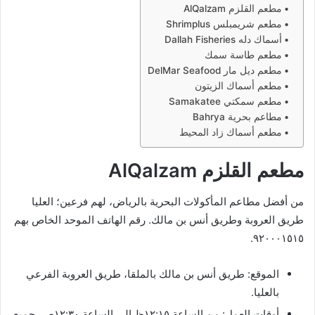
مطعم القلزم AlQalzam
مطعم شريمبلس Shrimplus
أسماك دله Dallah Fisheries
مطعم طاسة سمك
مطعم ديل مار DelMar Seafood
مطعم أسماك الزيتون
مطعم سمكتي Samakatee
مطاعم بحرية Bahrya
مطعم أسماك زاد المحيط
مطعم القلزم AlQalzam
من أفضل مطاعم المأكولات البحرية بالرياض، لهم فرعين؛ العليا
طريق العروبة وطريق أنس بن مالك. رقم الهاتف الموحد الخاص بهم
٩٢٠٠٠١٥١٥.
الموقع: طريق أنس بن مالك بالملقا، طريق العروبة الفرعي
بالعليا.
أوقات العمل: من الساعة ١٢:١٥ظ الى الساعة ١٢:٣٠ص، جميع