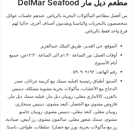
مطعم ديل مار DelMar Seafood
من أفضل مطاعم المأكولات البحرية بالرياض. عندهم جلسات عوائل.
متخصصون بالبحريات والباستا ويقدمون أصناف أخرى، حاليا لهم
فرع واحد فقط بالرياض.
الموقع: حي الغدير، طريق الملك عبدالعزيز.
أوقات العمل: من الساعة ١:٣٠م الى الساعة ١٢:٣٠ص، جميع
أيام الأسبوع.
رقم الهاتف: ٠٥٩٠٩٠٩١٩٢
المنيو: أطباق رئيسية (فيليه سمك مع كريمة جراتان، صدر
الدجاج مع الأعشاب، مأكولات بحرية مشوية مشكلة، دينيس
بالفرن، كالاماري مقلي، روبيان ديل مار، فيليه سمك ديل مار،
قاروص مشوي مع الخضار، كنعد مشوي، دينيس سنجاري،
روبيان مقلي، كنعد مقلي، دينيس مشوي، روبيان جامبو
مشوي، سمك شعور مقلي، سالمون مشوي، رز أبيض، صيادية،
رز مع مأكولات بحرية، ورز مع خضار)، سلطات، طواجن، باستا،