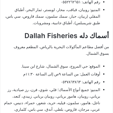
رقم الهاتف: ٠٥٥٢٢٦٢٦٥١
المنيو: روبيان، قباقب، محار، لوبستر، ثمار البحر، أطباق
المقلي (ربيان، حبار، سمك سلمون، سمك قاروص، سي باس،
طبق شريمبلس)، أطباق جانبية، ومشروبات.
أسماك دله Dallah Fisheries
من أفضل مطاعم المأكولات البحرية بالرياض، المطعم معروف
بسوق الشمال.
الموقع: حي المروج، سوق الشمال، شارع ابن سينا.
أوقات العمل: من الساعة ٩ص إلى الساعة ١١:٣٠م
رقم الهاتف: ٠٥٣٧٨٦٣٨٦٣
المنيو: جميع أنواع الأسماك؛ قلي، شوي، فرن، رز صيادية، رز
برياني، روبيان، هامور برياني، روبيان برياني. زبيدي، كنعد،
ناجل، هامور، سلمون، فيليه، حريد، شعور، حمراء، دنيس، حمام
عربي، مرجان، قاروص، بلطي، أندق، سي باس، كلماري،