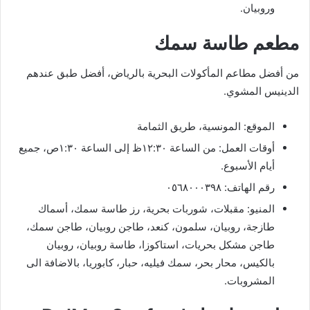
وروبيان.
مطعم طاسة سمك
من أفضل مطاعم المأكولات البحرية بالرياض، أفضل طبق عندهم
الدينيس المشوي.
الموقع: المونسية، طريق الثمامة
أوقات العمل: من الساعة ١٢:٣٠ظ إلى الساعة ١:٣٠ص، جميع
أيام الأسبوع.
رقم الهاتف: ٠٥٦٨٠٠٠٣٩٨
المنيو: مقبلات، شوربات بحرية، رز طاسة سمك، أسماك
طازجة، روبيان، سلمون، كنعد، طاجن روبيان، طاجن سمك،
طاجن مشكل بحريات، استاكوزا، طاسة روبيان، روبيان
بالكيس، محار بحر، سمك فيليه، حبار، كابوريا، بالاضافة الى
المشروبات.