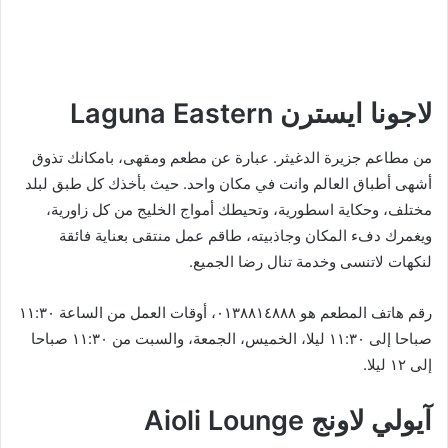
لاجونا ايسترن Laguna Eastern
من مطاعم جزيرة الدغيثر. عبارة عن مطعم ومقهى، بامكانك تذوق
أشهى أطباق العالم وانت في مكان واحد. حيث بأخذك كل طبق لبلد
مختلف، وحكاية اسطورية، وتحيطك أمواج الخليج من كل زاورية،
ويغمرك دفء المكان وجاذبيته، طاقم عمل منتقى بعناية فائقة
لنكهات لاتنسى وخدمة تنال رضا الجميع.
رقم هاتف المطعم هو ٠١٣٨٨١٤٨٨٨، أوقات العمل من الساعة ١١:٣٠
صباحا إلى ١١:٣٠ ليلا، الخميس، الجمعة، والسبت من ١١:٣٠ صباحا
إلى ١٢ ليلا.
آيولي لاونج Aioli Lounge