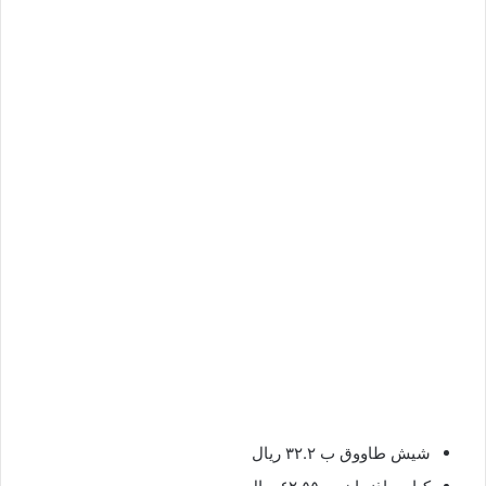
شيش طاووق ب ٣٢.٢ ريال