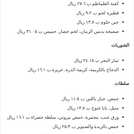
كفتة الطماطم ب ٢٧.٦ ريال
فطيرة لحم ب ٩.٢ ريال
جبن حلوم ب ١٣.٨ ريال
صفيحة بدبس الرمان، لحم خضار، حميس ب ٣١.٠٥ ريال
الشوربات
ثمار البحر ب ٢٤.١٥ ريال
الدجاج بالكريمة، كريمة الذرة، حريرة ب ١٦.١ ريال
سلطات
حمص، خيار باللبن ب ١١.٥ ريال
متبل، بابا غنوج ب ١٣.٨ ريال
ورق عنب، محمرة، حمص بيروتي، سلطة خضراء ب ١٦.١ ريال
حمص بالزبدة والصنوبر ب ٢٥.٣ ريال