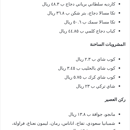
كارديه سلطاني برياني دجاج ب ٤٨.٣ ريال
تكا مسالا دجاج، بتر شكن ب ٣٦.٨ ريال
تكا مسالا سمك ب ٥٠.٦ ريال
كباب دجاج كلمي ب ٤٤.٨٥ ريال
المشروبات الساخنة
كوب شاي ب ٢.٣ ريال
كوب شاي بالحليب ب ٣.٤٥ ريال
كوب شاي كرك ب ٥.٧٥ ريال
شاي تركي ب ٢٣ ريال
ركن العصير
مانجو، جوافة ب ١٣.٨ ريال
شمبانيا سعودي، تفاح، اناناس، رمان، ليمون نعناع، فراولة،