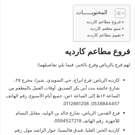
المحتويــــــات
فروع مطاعم كارديه
منيو مطعم كارديه
تقييم مطاعم كارديه
فروع مطاعم كارديه
لهم فرع بالرياض وفرع بالخبر، فيما يلي تفاصيلهما:
كارديه الرياض: فرع ابراج، حي السويدي، شبرا، مخرج ٢٥،
شارع عائشة بنت أبي بكر الصديق. أوقات العمل بالمطعم من
الساعة ١٢ظ إلى الساعة ١ص، جميع أيام الأسبوع. رقم الهاتف
0538844457. 0112661208.
فرع القدس: الرياض، شارع خالد بن الوليد، مقابل البسام
للأجهزة. رقم الهاتف 0594527219.
كارديه الخبر: العليا، فندق فالنسيا، جوار الراشد مول. رقم