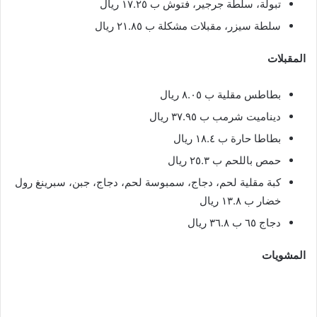
تبولة، سلطة جرجير، فتوش ب ١٧.٢٥ ريال
سلطة سيزر، مقبلات مشكلة ب ٢١.٨٥ ريال
المقبلات
بطاطس مقلية ب ٨.٠٥ ريال
ديناميت شرمب ب ٣٧.٩٥ ريال
بطاطا حارة ب ١٨.٤ ريال
حمص باللحم ب ٢٥.٣ ريال
كبة مقلية لحم، دجاج، سمبوسة لحم، دجاج، جبن، سبرينغ رول
خضار ب ١٣.٨ ريال
دجاج ٦٥ ب ٣٦.٨ ريال
المشويات