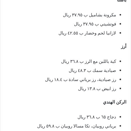
مكرونة بشاميل ب ٣٧.٩٥ ريال
فوتشيتي ب ٣٧.٩٥ ريال
لازانيا لحم وخضار ب ٤٢.٥٥ ريال
أرز
كبة باللبن مع الرز ب ٣٦.٨ ريال
صيادية سمك ب ٤٨.٣ ريال
رز صيادية، رز برياني سادة ب ١٨.٤ ريال
رز ابيض ب ١٣.٨ ريال
الركن الهندي
دجاج ٦٥ ب ٣٦.٨ ريال
برياني روبيان، تكا مسالا روبيان ب ٥٩.٨ ريال