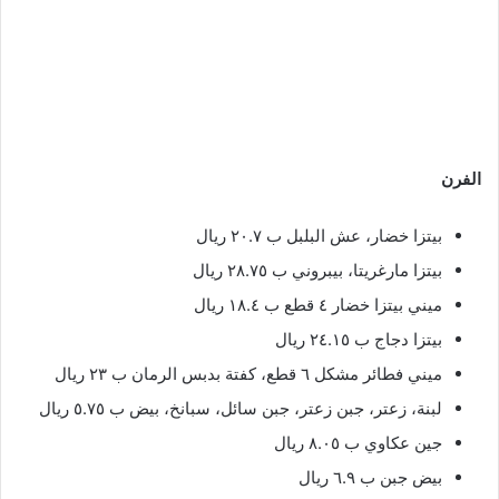
الفرن
بيتزا خضار، عش البلبل ب ٢٠.٧ ريال
بيتزا مارغريتا، بيبروني ب ٢٨.٧٥ ريال
ميني بيتزا خضار ٤ قطع ب ١٨.٤ ريال
بيتزا دجاج ب ٢٤.١٥ ريال
ميني فطائر مشكل ٦ قطع، كفتة بدبس الرمان ب ٢٣ ريال
لبنة، زعتر، جبن زعتر، جبن سائل، سبانخ، بيض ب ٥.٧٥ ريال
جين عكاوي ب ٨.٠٥ ريال
بيض جبن ب ٦.٩ ريال