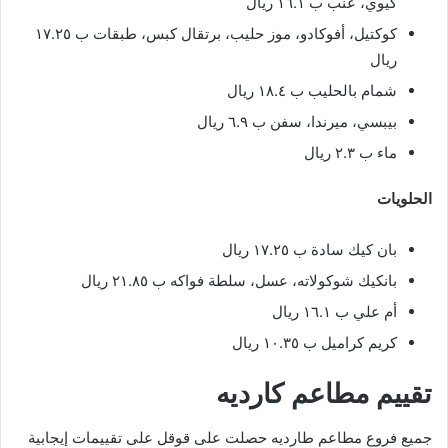
كيوي، عنب ب ١٦.١ ريال
كوكتيل، أفوكادو، موز حليب، برتقال كبس، طبقات ب ١٧.٢٥
ريال
شمام بالحليب ب ١٨.٤ ريال
بيبسي، ميرندا، سفن ب ٦.٩ ريال
ماء ب ٢.٣ ريال
الحلويات
بان كيك سادة ب ١٧.٢٥ ريال
بانكيك شوكولاته، عسل، سلطة فواكه ب ٢١.٨٥ ريال
أم علي ب ١٦.١ ريال
كريم كراميل ب ١٠.٣٥ ريال
تقييم مطاعم كارديه
جميع فروع مطاعم طارديه حصلت على قوقل على تقييمات إيجابية