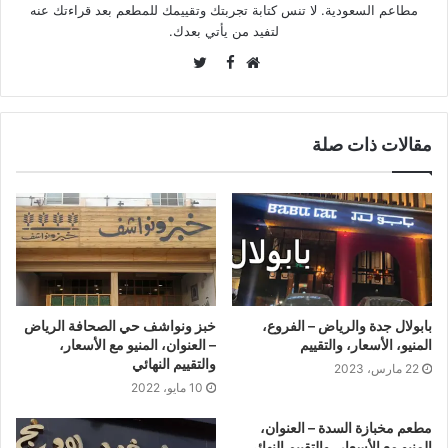
مطاعم السعودية. لا تنس كتابة تجربتك وتقييمك للمطعم بعد قراءتك عنه
لتفيد من يأتي بعدك.
Twitter
Facebook
موقع
الويب
مقالات ذات صلة
بابولال جدة والرياض – الفروع،
خبز ونواشف حي الصحافة الرياض
المنيو، الأسعار، والتقييم
– العنوان، المنيو مع الأسعار،
والتقييم النهائي
22 مارس، 2023
10 مايو، 2022
مطعم مخبازة السدة – العنوان،
المنيو مع الأسعار، والتقييم النهائي