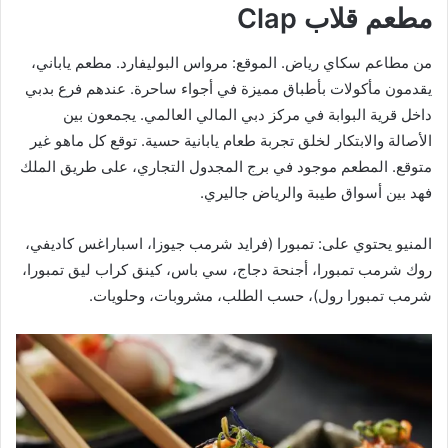
مطعم
قلاب Clap
من مطاعم سكاي رياض. الموقع: مرواس البوليفارد. مطعم ياباني،
يقدمون مأكولات بأطباق مميزة في أجواء ساحرة. عندهم فرع بدبي
داخل قرية البوابة في مركز دبي المالي العالمي. يجمعون بين
الأصالة والابتكار لخلق تجربة طعام يابانية حسية. توقع كل ماهو غير
متوقع. المطعم موجود في برج المجدول التجاري، على طريق الملك
فهد بين أسواق طيبة والرياض جاليري.
المنيو يحتوي على: تمبورا (فرايد شرمب جيوزا، اسباراغس كاديفي،
روك شرمب تمبورا، أجنحة دجاج، سي باس، كينق كراب ليق تمبورا،
شرمب تمبورا رول)، حسب الطلب، مشروبات، وحلويات.