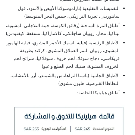
التغميسات التقليدية (تاراموسولاتا الأبيض والأسود، فول
سانتوريني، تجربة التزازيكي، حمص البحر المتوسط)
أطباق المزة الساخنة (رقائق الكوسة، جبنة التلاجاني المشوية،
بيتاكيا، محار، روبيان ساجانكي، كالاماراكيا، مسقعة، كيفتيدس)
الأطباق الرئيسية (فيليه السمك الأحمر المشوي، فيليه الهامور
المشوي، روبيان التمر العملاق المشوي، كركند بطريقة
فريكاسي، دجاج سوفلا، لحم خروف سوفلاكيا، شرائح لحم
الخروف المشوية، ستيك لحم الضلع واغيو)
الأطباق الجانبية (باستا التراهاناس بالشمندر، أرز بالأعشاب،
البطاطا القبرصية، هليون مشوي)
أطباق هيلينيكا الخاصة: