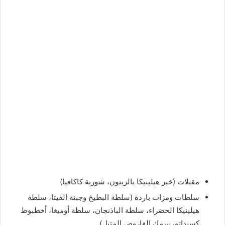
مقبلات (خبز هيلينيكا بالزيتون، شوربة كاكافيا)
سلطات ومزات باردة (سلطة البطيخ وجبنة الفيتا، سلطة
هيلينيكا الخضراء، سلطة الباذنجان، سلطة أوميغا، أخطبوط
كسيداتو، سمك القاروص المتبل)