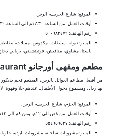
الموقع: شارع الجريف، الرس
أوقات العمل: من الساعة ١٢:٣٠م الى الساعة ١٢:٣٠ص.
رقم الهاتف: ٠٥٠٠٦٨٢٤٧٢
المنيو: تبولة، سلطات، مكدوس، مقبلات، بطاطس 
باستا، مشاوي، مناقيش، فوتيتشيني، برياني دجاج
مطعم ومقهى أورجانو Oregano Cafe & Restaurant
من أفضل مطاعم العوائل بالرس، المطعم فخم بديكور ع
بها رذاذ، ومسموح دخول الأطفال. عندهم حلا وقهوة. لا
الموقع: الحزم، شارع الجريف، الرس.
أوقات العمل: من ٨ص الى ١٢م، ومن ٤م الى ١٢ص.
رقم الهاتف: ٠٥٥٤٦٥٩٥٢٧
المنيو: مشروبات ساخنة، مشروبات باردة، حلوي