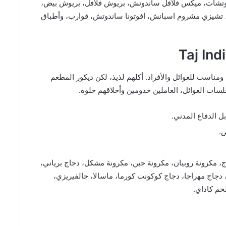
وتشات، ميكس فلافل ساندوتش، بريوش فلافل، بريوش بيض،
، تشيزي مشروم اسبانش، افوتونا ساندوتش، قوارب، وأطباق
اسب للعوائل والأفراد. أكلهم لذيذ، لكن ديكور المطعم
سات العوائل، العاملين خدومين وأخلاقهم حلوة.
ل الدفاع المدني.
ج، مكرونة روبيان، مكرونة جبن، مكرونة مشكل، دجاج برياني،
ة، دجاج مهراجا، دجاج كوكونت كورما، ماسالا، جالفيريزي،
حم كاداي.