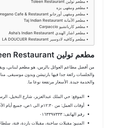
مطعم تولين Toleen Restaurant
مطعم ومقهى بزه
مطعم ومقهى أورجانو Oregano Cafe & Restaurant
مطعم الأمانة Taj Indian Restaurant
مطعم كارباتشيو Carpaccio
مطعم اشاز الهندي Asha’s Indian Restaurant
مطعم وكافيه لادوسير LA DOUCUER Restaurant
مطعم تولين Toleen Restaurant
من أفضل مطاعم العوائل بالرس، هو مطعم لبناني، ويق
والجلسات رائعة جدا فيها بارتيشن وبدون موسيقى. منا
والخدمة جيدة. الأسعار مرتفعة نوعا ما.
الموقع: حي الملك عبدالعزيز، شارع النخيل، الرس
أوقات العمل: من ١٢:٣٠م الى ١ص، جميع أيام الأسبوع.
رقم الهاتف: ٠١٦٣٣٩٧٣٣٣
المنيو: مقبلات ساخنة، مقبلات باردة، فتة، سل