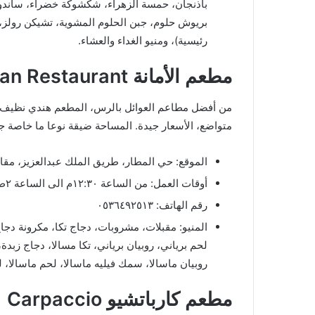
باذنجان، حمسة الزهراء، شكشوكة خضراء، ساند
بريوش حلوم، جبن الحلوم المشوية، تشيكن رولز
رئيسية)، ومنيو الغداء والعشاء.
مطعم الأمانة Taj Indian Restaurant
من أفضل مطاعم العوائل بالرس، المطعم هندي نظيف ومن
متواضع، الأسعار جيدة. المساحة ضيقة نوعا ما خاصة جل
الموقع: حي المطار، طريق الملك عبدالعزيز، مقاب
أوقات العمل: من الساعة ١٢:٣٠م الى الساعة ٢ص.
رقم الهاتف: ٠٥٣٦٤٩٢٥١٣
المنيو: مقبلات، مشروبات، دجاج تكا، مكرونة دجا
لحم برياني، روبيان برياني، تكا مسالا، دجاج زبد
روبيان ماسالا، سمك فيليه ماسالا، لحم ماسالا، ل
مطعم كارباتشيو Carpaccio