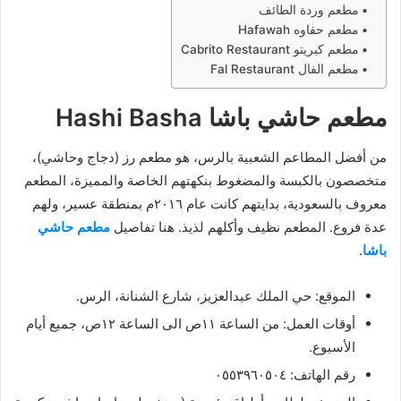
مطعم وردة الطائف
مطعم حفاوه Hafawah
مطعم كبريتو Cabrito Restaurant
مطعم الفال Fal Restaurant
مطعم حاشي باشا Hashi Basha
من أفضل المطاعم الشعبية بالرس، هو مطعم رز (دجاج وحاشي)،
متخصصون بالكبسة والمضغوط بنكهتهم الخاصة والمميزة، المطعم
معروف بالسعودية، بدايتهم كانت عام ٢٠١٦م بمنطقة عسير، ولهم
عدة فروع. المطعم نظيف وأكلهم لذيذ. هنا تفاصيل
مطعم حاشي
باشا
.
الموقع: حي الملك عبدالعزيز، شارع الشنانة، الرس.
أوقات العمل: من الساعة ١١ص الى الساعة ١٢ص، جميع أيام
الأسبوع.
رقم الهاتف: ٠٥٥٣٩٦٠٥٠٤