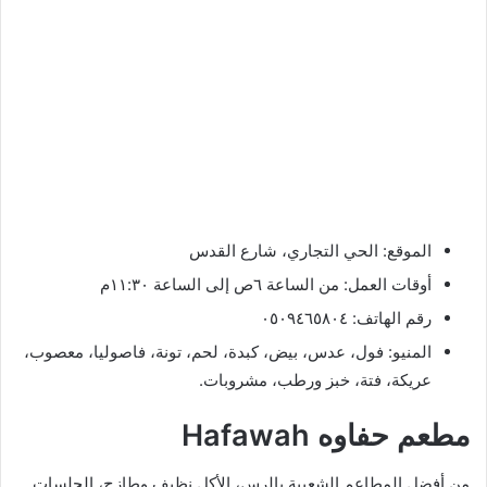
الموقع: الحي التجاري، شارع القدس
أوقات العمل: من الساعة ٦ص إلى الساعة ١١:٣٠م
رقم الهاتف: ٠٥٠٩٤٦٥٨٠٤
المنيو: فول، عدس، بيض، كبدة، لحم، تونة، فاصوليا، معصوب،
عريكة، فتة، خبز ورطب، مشروبات.
مطعم حفاوه Hafawah
من أفضل المطاعم الشعبية بالرس، الأكل نظيف وطازج، الجلسات