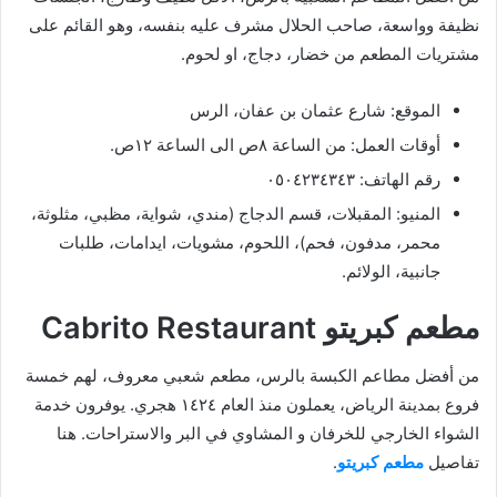
نظيفة وواسعة، صاحب الحلال مشرف عليه بنفسه، وهو القائم على
مشتريات المطعم من خضار، دجاج، او لحوم.
الموقع: شارع عثمان بن عفان، الرس
أوقات العمل: من الساعة ٨ص الى الساعة ١٢ص.
رقم الهاتف: ٠٥٠٤٢٣٤٣٤٣
المنيو: المقبلات، قسم الدجاج (مندي، شواية، مظبي، مثلوثة،
محمر، مدفون، فحم)، اللحوم، مشويات، ايدامات، طلبات
جانبية، الولائم.
مطعم كبريتو Cabrito Restaurant
من أفضل مطاعم الكبسة بالرس، مطعم شعبي معروف، لهم خمسة
فروع بمدينة الرياض، يعملون منذ العام ١٤٢٤ هجري. يوفرون خدمة
الشواء الخارجي للخرفان و المشاوي في البر والاستراحات. هنا
تفاصيل
مطعم كبريتو
.