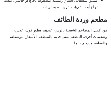
المنيو: سلطات، أطباق رئيسية (مضغوط دجاج او حاشي، كبسة
دجاج أو حاشي)، مشروبات، وحلويات.
مطعم وردة الطائف
من أفضل المطاعم الشعبية بالرس، عندهم فطور فول، عدس،
وشعبيات أخرى. المطعم يمني قديم بالمنطقة. الأسعار متوسطة،
والمطعم مزدحم دائما.