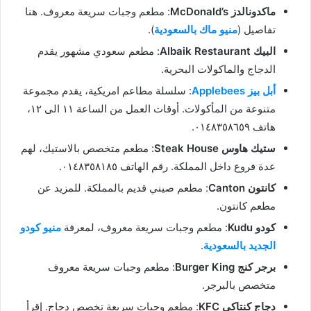
ماكدونالدز McDonald’s
: مطعم وجبات سريعة معروف. هنا
تفاصيل (
منيو ماك بالسعودية
).
البيك Albaik Restaurant
: مطعم سعودي مشهور يقدم
الدجاج والماكولات البحرية.
أبل بيز Applebees
: سلسلة مطاعم امريكية، يقدم مجموعة
متنوعة من المأكولات. أوقات العمل من الساعة ١١ الى ١٢،
هاتف ٠١٤٨٣٥٨٦٥٩.
ستيك هاوس Steak House
: مطعم متخصص بالاستيك، لهم
عدة فروع داخل المملكة. رقم الهاتف ٠١٤٨٣٥٨١٨٥.
كانتون Canton
: مطعم صيني قديم بالمملكة. للمزيد عن
مطعم كانتون.
كودو Kudu
: مطعم وجبات سريعة معروف، لمعرفة
منيو كودو
الجديد بالسعودية
.
برجر كنج Burger King
: مطعم وجبات سريعة معروف
متخصص بالبرجر.
دجاج كنتاكي KFC
: مطعم وجبات سريعة تخصص دجاج. إقرأ