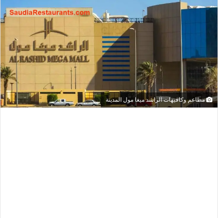
مطاعم وكافيهات الراشد ميغا مول المدينة