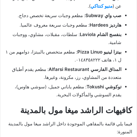
عن (
منيو كنتاكي
).
صب واي Subway
: مطعم وجبات سريعة تخصص دجاج.
هارديز Hardees
: مطعم وجبات سريعة معروف عالميا.
بنفسج الشام Laviola
: سلطات، مقبلات، مشاوي، ووجبات
شامية.
بيتزا لينيو Pizza Linuo
: مطعم متخصص بالبيتزا، دوامهم من ١
ل ١، هاتف ٠١٤٨٣٥٨٢٢٢.
المذاق الفارسي Alfarsi Restaurant
: مطعم يقدم أطباق
متعددة من المشاوي، رز، مكرونة، وغيرها.
توكوشي Tokushi
: مطعم ياباني جميل، (سوشي هاوس)،
يقدم السوشي والمأكولات البحرية.
كافيهات الراشد ميغا مول بالمدينة
فيما يلي قائمة بالمقاهي الموجودة داخل الراشد ميغا مول بالمدينة
المنورة: