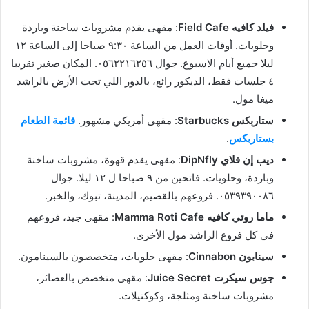
فيلد كافيه Field Cafe
: مقهى يقدم مشروبات ساخنة وباردة
وحلويات. أوقات العمل من الساعة ٩:٣٠ صباحا إلى الساعة ١٢
ليلا جميع أيام الاسبوع. جوال ٠٥٦٢٢١٦٢٥٦. المكان صغير تقريبا
٤ جلسات فقط، الديكور رائع، بالدور اللي تحت الأرض بالراشد
ميغا مول.
ستاربكس Starbucks
: مقهى أمريكي مشهور.
قائمة الطعام
بستاربكس
.
ديب إن فلاي DipNfly
: مقهى يقدم قهوة، مشروبات ساخنة
وباردة، وحلويات. فاتحين من ٩ صباحا ل ١٢ ليلا. جوال
٠٥٣٩٣٩٠٠٨٦. فروعهم بالقصيم، المدينة، تبوك، والخبر.
ماما روتي كافيه Mamma Roti Cafe
: مقهى جيد، فروعهم
في كل فروع الراشد مول الأخرى.
سينابون Cinnabon
: مقهى حلويات، متخصصون بالسينامون.
جوس سيكرت Juice Secret
: مقهى متخصص بالعصائر،
مشروبات ساخنة ومثلجة، وكوكتيلات.