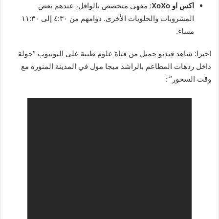
اكس او XoXo
: مقهى متخصص بالوافل، عندهم بعض
المشروبات والحلويات الأخرى. دوامهم من ٤:٣٠ إلى ١١:٣٠
مساء.
اخيرا: شاهد فيديو جميل من قناة علوم طيبة على اليوتيوب “جولة
داخل ردهات المطاعم بالراشد ميجا مول في المدينة المنورة مع
وقت السحور” :