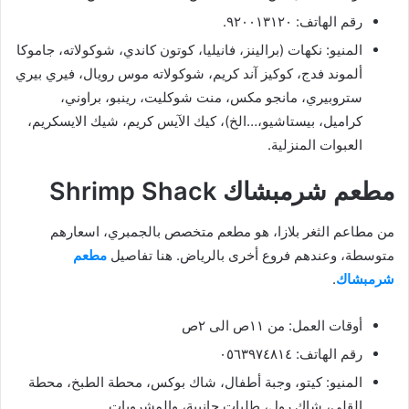
رقم الهاتف: ٩٢٠٠١٣١٢٠.
المنيو: نكهات (برالينز، فانيليا، كوتون كاندي، شوكولاته، جاموكا
ألموند فدج، كوكيز آند كريم، شوكولاته موس رويال، فيري بيري
ستروبيري، مانجو مكس، منت شوكليت، رينبو، براوني،
كراميل، بيستاشيو،…الخ)، كيك الآيس كريم، شيك الايسكريم،
العبوات المنزلية.
مطعم شرمبشاك Shrimp Shack
من مطاعم الثغر بلازا، هو مطعم متخصص بالجمبري، اسعارهم
متوسطة، وعندهم فروع أخرى بالرياض. هنا تفاصيل
مطعم
شرمبشاك
.
أوقات العمل: من ١١ص الى ٢ص
رقم الهاتف: ٠٥٦٣٩٧٤٨١٤
المنيو: كيتو، وجبة أطفال، شاك بوكس، محطة الطبخ، محطة
القلي، شاك رول، طلبات جانبية، والمشروبات.