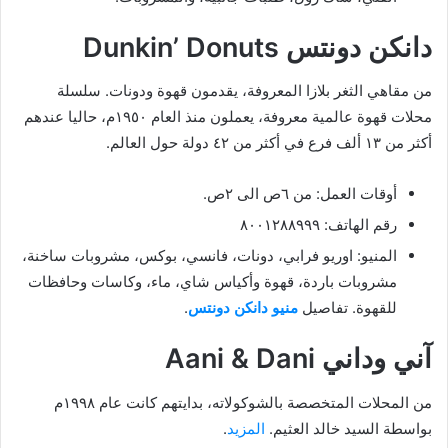
دانكن دونتس Dunkin’ Donuts
من مقاهي الثغر بلازا المعروفة، يقدمون قهوة ودونات. سلسلة
محلات قهوة عالمية معروفة، يعملون منذ العام ١٩٥٠م، حاليا عندهم
أكثر من ١٣ ألف فرع في أكثر من ٤٢ دولة حول العالم.
أوقات العمل: من ٦ص الى ٢ص.
رقم الهاتف: ٨٠٠١٢٨٨٩٩٩
المنيو: اوريو فرابي، دونات، فانسي، بوكس، مشروبات ساخنة،
مشروبات باردة، قهوة وأكياس شاي، ماء، وكاسات وحافظات
للقهوة. تفاصيل
منيو دانكن دونتس
.
آني وداني Aani & Dani
من المحلات المتخصصة بالشوكولاته، بدايتهم كانت عام ١٩٩٨م
بواسطة السيد خالد العثيم.
المزيد
.