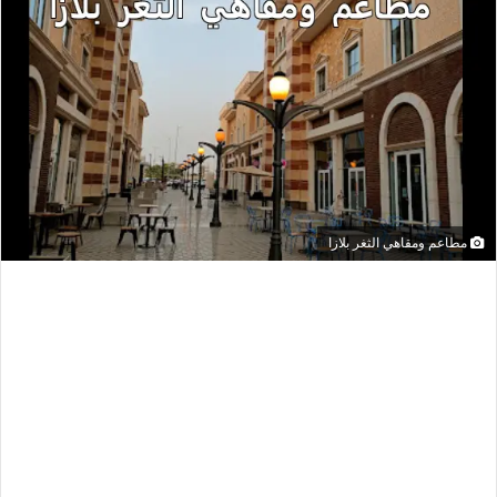
مطاعم ومقاهي الثغر بلازا