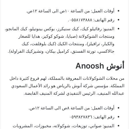
أوقات العمل: من الساعة ١٠ص الى الساعة ١٢ص.
رقم الهاتف: ٠٥٥٨١٧٣٨٨٨.
المنيو: رفائيلو كيك، كيك سنيكرز، بوكس بينوتيلو، كيك المانجو،
ومنتجات الشوكولاتة (صبايا، شوكو كوكيز، هدايا للصغار
والكبار، ترافيلز)، ومنتجات الكيك (كيك بلوفلفت، كيك
جالاكسي، تورتة الفستق، كراميل بيكان، وتشيزكيك الفراولة).
أنوش Anoosh
من محلات الشوكولاتات المعروفة بالمملكة، لهم فروع كثيرة داخل
المملكة. مؤسس شركة أنوش بالرياض هو رائد الأعمال السعودي
عبدالله المنيف، الرئيس التنفيذي لشركة المنيف القابضة.
أوقات العمل: من الساعة ٨ص الى الساعة ١٢ص.
رقم الهاتف: ٠٥٩٣٨٢٧٨٣٦
المنيو: صواني، توزيعات، شوكولاته، مخبوزات، المشروبات