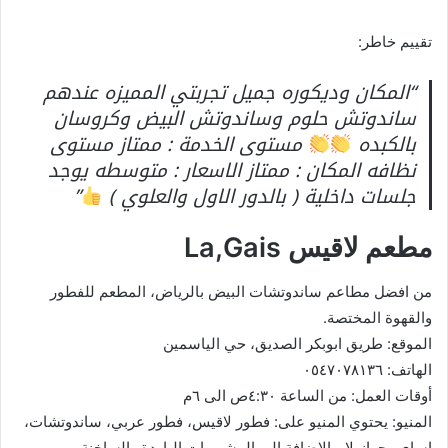
تقييم خاطر:
“المكان وديكوره جميل تجربتي المميزه عندهم
ساندوتش حلوم وساندوتش البيض وكروسان
بالكبده
مستوى الخدمة : ممتاز مستوى
نظافه المكان : ممتاز الاسعار : متوسطه يوجد
جلسات داخلية ( بالدور الاول والعلوي )
”
مطعم لاقيس La,Gais
من افضل مطاعم ساندوتشات البيض بالرياض، المطعم للفطور
والقهوة المختصة.
الموقع: طريق ابوبكر الصديق، حي الياسمين
الهاتف: ٠٥٤٧٠٧٨١٣٦
أوقات العمل: من الساعة ٤:٣٠ص الى ٦م
المنيو: يحتوي المنيو على: فطور لاقيس، فطور عربي، ساندوتشات،
اساي وجرانولا، بالاضافة إلى المشروبات الباردة والساخنة.