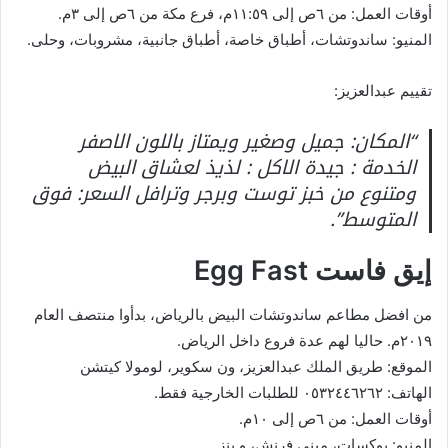
أوقات العمل: من ٦ص إلى ١١:٥٩م، فرع مكة من ٦ص إلى ٣م.
المنيو: ساندوتشات، أطباق خاصة، أطباق جانبية، مشروبات، وحلى.
تقييم عبدالعزيز:
“المكان: جميل وصغير ويمتاز باللون الاصفر
الخدمة : جيدة الاكل : لذيذ لعشاق البيض
ومتنوع من خبز توست وبرجر وترافل السعر: فوق
المتوسط”.
إيق فاست Egg Fast
من افضل مطاعم ساندوتشات البيض بالرياض، بدأوا منتصف العام
٢٠١٩م. حاليا لهم عدة فروع داخل الرياض.
الموقع: طريق الملك عبدالعزيز، ون سكوير، لومولا كيتشن
الهاتف: ٠٥٣٢٤٤٦٢٦٢ للطلبات الخارجية فقط.
أوقات العمل: من ٦ص إلى ١٠م.
المنيو: بوكسات، ميني فرنش، و بنز.