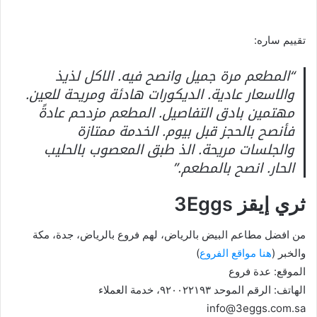
تقييم ساره:
“المطعم مرة جميل وانصح فيه. الاكل لذيذ
والاسعار عادية. الديكورات هادئة ومريحة للعين.
مهتمين بادق التفاصيل. المطعم مزدحم عادةً
فأنصح بالحجز قبل بيوم. الخدمة ممتازة
والجلسات مريحة. الذ طبق المعصوب بالحليب
الحار. انصح بالمطعم.”
ثري إيقز 3Eggs
من افضل مطاعم البيض بالرياض، لهم فروع بالرياض، جدة، مكة
والخبر (
هنا مواقع الفروع
)
الموقع: عدة فروع
الهاتف: الرقم الموحد ٩٢٠٠٢٢١٩٣، خدمة العملاء
info@3eggs.com.sa