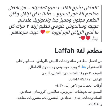
“المكان يشرح القلب بجميع تفاصيله .. من افضل
مطاعم الفطور السريع .. طلبنا بيض ترافل وكان
الطعم مجنون ومميز جدا والموزريلا عندهم
عجيبه وساندوش حلومي فظيع زرته ٣ مرات كل
ما أجي الرياض لازم ازوره
حبيت سرعتهم
جدا
”
مطعم لفة Laffah
من افضل مطاعم ساندوتشات البيض بالرياض، حسابهم على
الانستقرام
هنا
. لا يوجد موسيقى ومسموح للأطفال.
الموقع: ٣ فروع؛ التخصصي، النخيل، الندى
الهاتف: 0544449772
أوقات العمل: من ٦ص إلى ٤:٣٠م
المنيو: ساندوتشات البريوش، سلايدرز، كروسان، صناديق
الساندوتشات، شاي، صناديق المشروبات، مشروبات مثلجة،
واضافات.