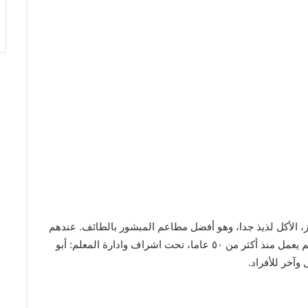
الأكل لذيذ جدا، وهو أفضل مطاعم المبشور بالطائف. عندهم
رز، مقبلات، ومشاوي. مواقف السيارات واسعة، المطعم يعمل منذ أكثر من ٥٠ عاما، تحت اشراف وادارة المعلم: أبو