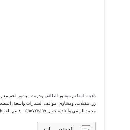
ذهبت لمطعم مبشور الطائف وجربت مبشور لحم مع رز، 
محمد الريمي وأبناؤه، جوال ٠٥٥٥٧٢٢٤٥٩. قسم للعوائل وآخر للأفراد.
المحتويــــــات