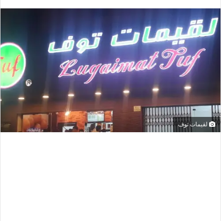
لقيمات توف