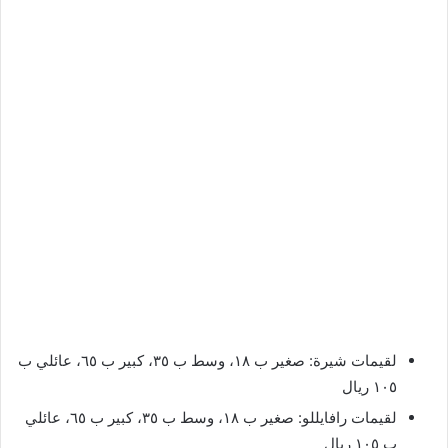
لقيمات شيرة: صغير ب ١٨، وسط ب ٣٥، كبير ب ٦٥، عائلي ب
١٠٥ ريال
لقيمات رافايللو: صغير ب ١٨، وسط ب ٣٥، كبير ب ٦٥، عائلي
ب ١٠٥ ريال