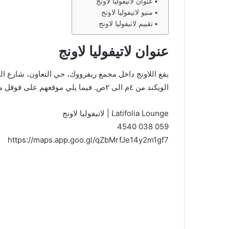
عنوان لاتيفوليا لاونج
منيو لاتيفوليا لاونج
تقييم لاتيفوليا لاونج
عنوان لاتيفوليا لاونج
الويكند من ٤م الى ٢ص. فيما يلي موقعهم على قوقل ماب:
Latifolia Lounge | لاتيفوليا لاونج
059 038 4540
https://maps.app.goo.gl/qZbMrfJe14y2m1gf7