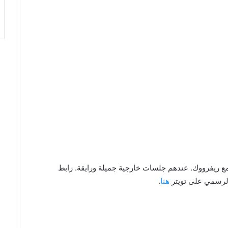
Latifolia Loun لاونج جديد بمجمع ريفرووك. عندهم جلسات خارجية جميلة ورايقة. رابط
الرسمي على تويتر
هنا
.