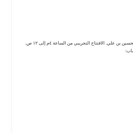
يقع اللاونج داخل مجمع ريفرووك، حي التعاون، شارع الحسين بن علي. الافتتاح التجريبي من الساعة ٤م إلى ١٢ ص.