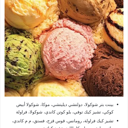
بينت بتر شوكولا، دولتشي ديليتشي، موكا، شوكولا أبيض
كوكي، تشيز كيك توفي، بلو كوتن كاندي، شوكولا، فراولة
تشيز كيك فراولة، رومانس، قوس قزح، فستق، م م كاندي،