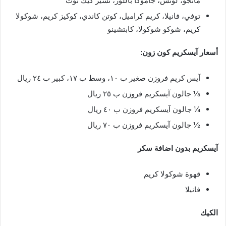
مانجو، لوتس، جاموكا باللوز، تشيز كيك توت
توفي، فانيلا، كريم كراميل، كوتن كاندي، كوكيز كريم، شوكولا
كريم، شوكو شوكولا، كابتشينو
أسعار آيسكريم كون زون:
آيس كريم فروزن صغير ب ١٠، وسط ب ١٧، كبير ب ٢٤ ريال
⅛ جالون آيسكريم فروزن ب ٢٥ ريال
¼ جالون آيسكريم فروزن ب ٤٠ ريال
½ جالون آيسكريم فروزن ب ٧٠ ريال
آيسكريم بدون اضافة سكر
قهوة شوكولا كريم
فانيلا
الكيك