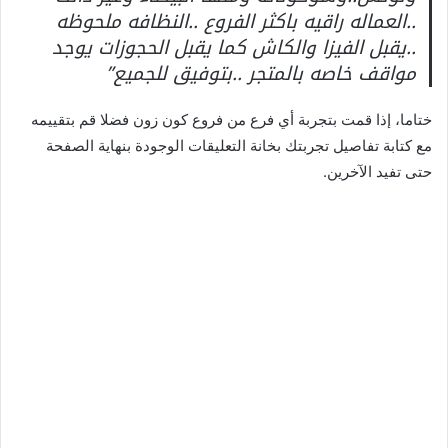
..العماله راقيه باكثر الفروع ..النظافه ملحوظه
..يقبل الفيزا والكاش كما يقبل الحجوزات يوجد
مواقف خاصه بالمتجر ..بتوفيق للجميع”
ختاما، إذا قمت بتجربة أي فرع من فروع كون زون فضلا قم بتقييمه
مع كتابة تفاصيل تجربتك بخانة التعليقات الوجودة بنهاية الصفحة
حتى تفيد الآخرين.