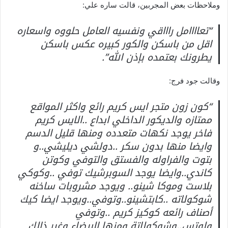
وملاحظات بعض المجربين، قالت ساره علي:
“تعاااامل راااقي ونفسيه العامل حلووه واسعاره
اقل من باسكن والكور كبيره عكس باسكن
يطرونك بعتمده بإذن الله”.
وقالت جود فرج:
“كون زون متجر ايس كريم رائع واكثر المواقع
ممتازه والديكور الداخلي ابداع ..الايس كريم
فاخر يوجد نكهات متعدده ومنها قليل الدسم
وايضا منها بدون سكر ..دولشي ديليشي..و
بتوت والفراوله والفستق والتوفي وكوتن
كاندي..وايضا يوجد السوبرشيك توفي ..وكوكي
بلاست وموكا شينو.. ويوجد مشروبات ساخنه
شوكولاته ..كابتشينو..وتوفي..ويوجد ايضا كيك
أصناف رائعه كوكيز كريم ..وتوفي
ولوتس..وشوكولاتة ومنها البيضاء وغير ذالك