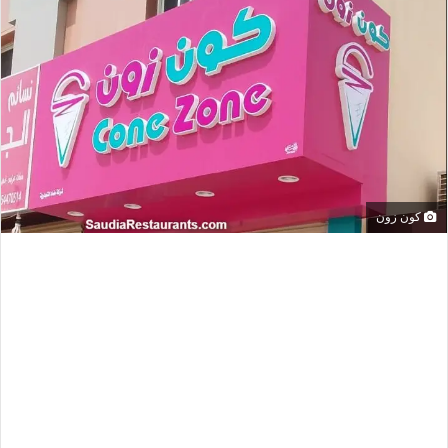
كون زون