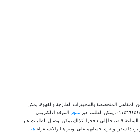
 مقهى ومخبز كوكيز آند كريم Cookies N’Cream من المقاهي المتخصصة بالمخبوزات الطازجة والقهوة. يمكن
متجر
الموقع الالكتروني
الخاص بهم، التوصيل مجاني للطلبات فوق ٤٥ ريال من الساعة ٩ صباحا إلى ١ فجرا. كذلك يمكن توصيل الطلبات عبر
و، ذا شفز، ونقوه. حسابهم على تويتر هنا والانستقرام
هنا
.