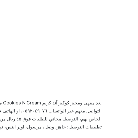
يعد
التواصل معهم عبر الواتساب ٠٥٩٢٠٤٩٠٧٦، او الهاتف ٠١١٤٦٦٤٤٤٨. يمكن الطلب عبر
تطبيقات التوصيل: جاهز، وصل، مرسول، اوبر ايتس، تو ي