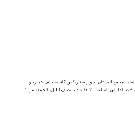
عليا، مجمع البستان، جوار ستاربكس كافيه، خلف عبقرينو.
أوقات العمل من السبت إلى الخميس من الساعة ٩ صباحا إلى الساعة ١٢:٣٠ بعد منتصف الليل، الجمعة من ١