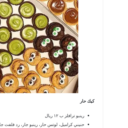
كيك حار
رينبو ترافلز ب ١٢ ريال
حنيني كراميل، لوتس حار، رينبو جار، رد فلفت جار، نوتي