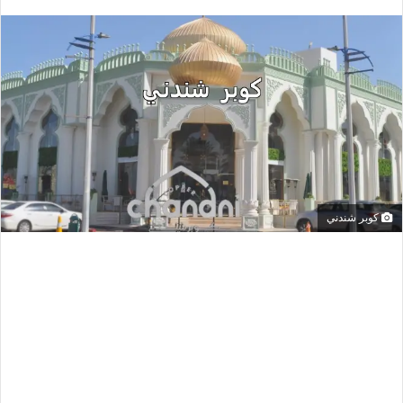
كوبر شندني