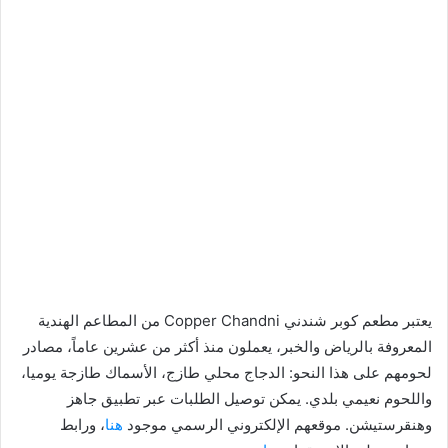
يعتبر مطعم كوبر شندني Copper Chandni من المطاعم الهندية
المعروفة بالرياض والخبر، يعملون منذ أكثر من عشرين عاماً، مصادر
لحومهم على هذا النحو: الدجاج محلي طازج، الأسماك طازجة يوميا،
واللحوم نعيمي بلدي. يمكن توصيل الطلبات عبر تطبيق جاهز
وهنقرستيشن. موقعهم الإلكتروني الرسمي موجود
هنا
، ورابط