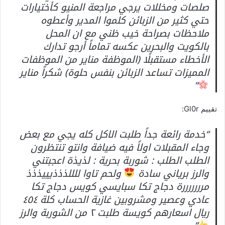
صلصات ومخللات يرجي مراجعة المنيو كأختيارات
حتي كثير من الزبائن كلموا المدير وأعطوه
ملاحظات بصراحة خيب ظني مع ان المحل
بالكويت والبحرين عكسه تماماً أرجو تدارك
الأخطاء مستقبلًا (الموظفة مناير من الموظفات
المميزات تساعد الزبائن بنفس حلوة) شكراً مناير
”
تقييم Gl0r:
“خدمة رائعة جداً طلبت الاكل كله يجي مع بعض
وجاء المقبلات اولاً فيه ضيافة وانتو تنتظرون
الطلب الطلب : شوربة بحرية : لذيذة اعجبتني
والرز برياني سادة
ولحم تاوا للللذذذيييذذذ
مرررررررة دجاج تكا سبايسي كويس دجاج تكا
عادي وعصير ومشروبين غازية الحساب كلة ٤٥٤
﷼ اسعارهم كويسة طلبت ٢ من الشوربة والرز