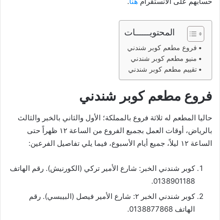
حسابهم على الانستقرام
هنا
.
المحتويــــــات
فروع مطعم كوبر شندني
منيو مطعم كوبر شندني
تقييم مطعم كوبر شندني
فروع مطعم كوبر شندني
حاليا المطعم له ثلاثة فروع بالمملكة؛ الأول والثاني بالخبر والثالث
بالرياض، أوقات العمل بجميع الفروع من الساعة ١٢ ظهراً حتى
الساعة ١٢ ليلاً، جميع أيام الأسبوع، فيما يلي تفاصيل الفرعين:
كوبر شندني الخبر: شارع الأمير تركي (الكورنيش). رقم الهاتف
0138901188.
كوبر شندني الخبر ٢: شارع الأمير فيصل (البيبسي). رقم
الهاتف 0138877868.