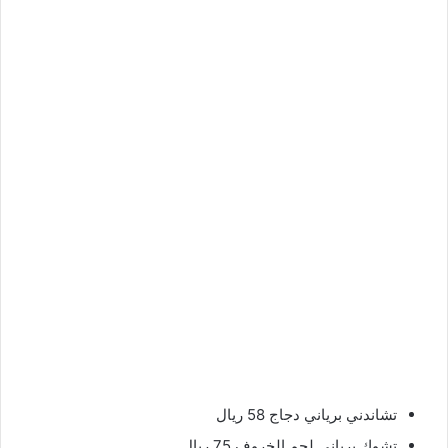
تشاندني برياني دجاج 58 ريال
تشوك برياني لحم الخروف 75 ريال