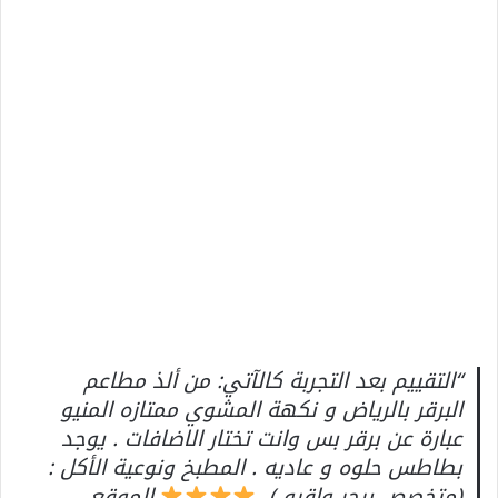
“التقييم بعد التجربة كالآتي: من ألذ مطاعم
البرقر بالرياض و نكهة المشوي ممتازه المنيو
عبارة عن برقر بس وانت تختار الاضافات . يوجد
بطاطس حلوه و عاديه . المطبخ ونوعية الأكل :
(متخصص برجر واقيو ).
الموقع