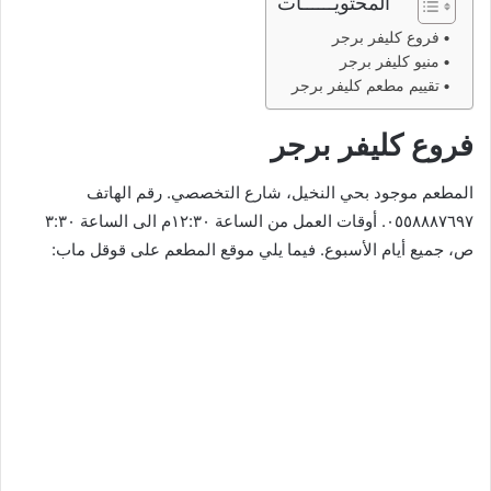
المحتويــــــات
فروع كليفر برجر
منيو كليفر برجر
تقييم مطعم كليفر برجر
فروع كليفر برجر
المطعم موجود بحي النخيل، شارع التخصصي. رقم الهاتف
٠٥٥٨٨٨٧٦٩٧. أوقات العمل من الساعة ١٢:٣٠م الى الساعة ٣:٣٠
ص، جميع أيام الأسبوع. فيما يلي موقع المطعم على قوقل ماب: