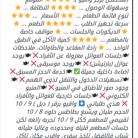
وسهولة الوصول …
النظافة …
تنوع قائمة الطعام …
الأسعار …
سرعة تجهيز الطلب …
الطعم …
الديكورات والجلسات …
مواقف خاصة
بالمطعم …
كمية الأكل في الطبق
الواحد …
راحة المقاعد والطاولات. ملاحظات
🍽جلسات العوائل معزولة عن الأفراد
🍽يوجد
عوازل (بارتيشن)
🍽يوجد موسيقى
🍽
اضاءة داخلية جميلة
🍽خدمة الحجز المسبق
🍽تسهيلات الدخول والتنقل لذوي الهمم
🍽
وجود صور للأطباق في المنيو
🍽المنيو
الكتروني
🍽جلسات خارجية للعوائل والأفراد
هذي طلباتي
واقيو برقر ( دبل ) 9 / 10
الحجم مليان ويشبع بطاطس حلوه 8 / 10
تقييمي للمطعم ككل 9 / 10 تجربه رائعه لكن
جلسات المطعم قليله ومحدوده وغاليا مليانه
شباب فالافضل تاخذ سفري واقرب مكان تاكل