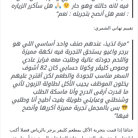
فيه لانه حالته وهو حار
هل سأكرر الزياره
: نعم هل أنصح بتجربته : نعم”
تقييم تهاني الشمري:
“مرة لذيذ، عندهم صنف واحد أساسي اللي هو
برجر واغيو يستحق التجربة فيه نكهة مميزة
واللحم جودته عالية وطلبت معه فرايز عادي
وصوص كليڤر وكولا حسابي كان 82 أشوف
السعر مناسب للجودة والطعم لكن أقترح عليهم
يخلون الموظف يجيب الأكل لطاولة الزبون لأني
ما قدرت أرقى الدرج وأنا ماسكة الطلب
وشنطتي وعبايتي طويلة بغيت أطيح أنا وطلبي
بس بالمجمل تجربة مميزة أكررها وأنصح
فيها”
ختامًا إذا قمت بتجربة الأكل بمطعم كليفر برجر بالرياض فضلا أكتب
لنا تفاصيل تجربتك بالتفصيل بخانة التعليقات الموجودة أسفل هذه