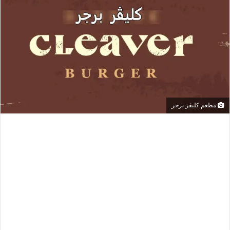
مطعم كليڤر برجر