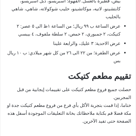
بيض، فطيرة بالعسل.
القهوة
: اسبريسو، دبل اسبريسو،
كابتشينو، لاتيه، موكاتشينو، حليب شوكولاته، شاهي، شاهي
بالحليب
عرض الساعة ب ٩٩ ريال؛ من الساعة ١ظ الى ٥ عصر: ٢
كتيكت، ٢ جمبوري، ٢ حمص، ٢ سلطة ملفوف، ٤ بيبسي
عرض الاحدية: ٣ عليك، والرابعة علينا
عرض الطفرة؛ من ٢٢ الى ٢٦ من كل شهر ميلادي: ب ١٠ ريال
بس
تقييم مطعم كتيكت
حصلت جميع فروع مطعم كتيكت على تقييمات إيجابية من قبل
المجربين.
ختاما، إذا قمت بتجربة الأكل بأي فرع من فروع مطعم كتيكت جدة او
مكة فضلا قم بكتابة ملاحظاتك بخانة التعليقات الموجودة أسفل هذه
الصفحة حتى تفيد الآخرين.