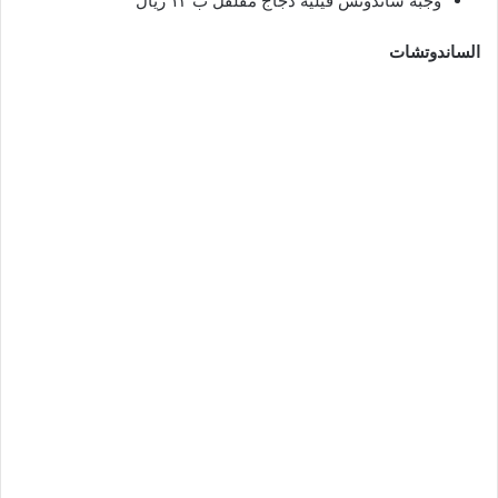
وجبة ساندوتش فيليه دجاج مفلفل ب ١٣ ريال
الساندوتشات