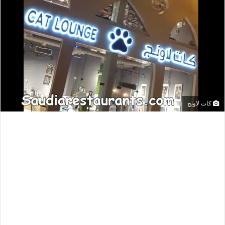
كات لاونج