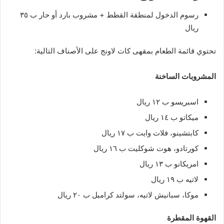
رسوم الدخول لمنطقة القطط + مشروب بارد أو حار ب ٣٥
ريال
تحتوي قائمة الطعام بمقهى كات لاونج على الأصناف التالية:
المشروبات الساخنة
اسبريسو ب ١٢ ريال
ميكاتو ب ١٤ ريال
كابتشينو، فلات وايت ب ١٧ ريال
كورتادو، هوت شوكليت ب ١٦ ريال
امريكانو ب ١٣ ريال
لاتيه ب ١٩ ريال
موكا، سبانيش لاتيه، سولتد كراميل ب ٢٠ ريال
القهوة المقطرة