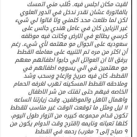
لقيت مكان اجلس فيه. طْلب مني اتمسك
بالفاتورة عشان نقدر ندخل في الدور العلوي
لكن لما طلعت محد كلمني ولا قالوا لي شيء
غير الزباين كان في عامل هندي جالس على
كرسي يطالع في الارض وكانت فيه موظفه
سعوديه على الجوال مو مهتمه لأي شيء. رغم
أن اكثر من مره تم التنبيه على معامله القطط
برفق الا ان العوائل الي جابوا اطفالهم معهم
مو مهتمين في الي يسووه اطفالهم في
القطط، كان فيه صريخ وازعاج وسحب وشد
وملاحقه القطط المسكينه تهرب لغرفه الحمام
الخاصه فيهم حتى تفتك من شر الاطفال
واهمال الاهل والموظفين. وقت زيارتنا الساعه
١١ ليل ومثل ما توقعت الوقت غير مناسب للقطط
تكون قدام مجموعه كبيره من الزوار طول اليوم،
كلها تعبانه ونايمه (اقترح وقت الدوام يكون من
٩ صباح إلى ٦ مغرب) رحمه في القطط