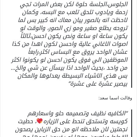
الجلوس،الجلسة حلوة لكن بعض المرات تجي
زحمة ويادوب تلحق تلعب مع البسه، وكمان
لاحظت انه بالصور يبان معاك انه كبير بس لما
تروحه يطلع صغير ومو زي الصور، والوقت لو
يكون ساعة او ساعة ونص يكون احسن،ثالثاً
اصوات الاغاني عالية واحسن تكون اهدا من كذا
عشان الواحد يروق مع البساس اكثر،رابعاً
الموظفين الي فوق يكون احسن لو يكونوا اكثر
من واحد ،بحيث الواحد اذا بيسأل عن شي والخ…
بس هذي الاشياء البسيطة يعدلوها والمكان
بيصير عشرة على عشرة”
وقالت اسما سعد:
“الكافيه نظيف وتصميمه حلو واسعارهم
كويسه وتستحق تنحط على الزياره
، حطيت
نجمتين لان ملاحظه انو من حق الزباين يصحون