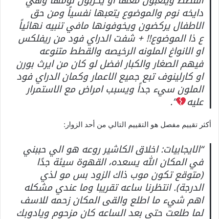
القطط ويلعبون معها او يخربون نومها وهي
دايخه نوم والموضوع يتعبها نفسياً ومن حق
الاطفال يركضون ويخوفونها مافي تنبيه نهائياً
ع ذا الموضوع!! + شفت الدراي فود من ريفلكس
او الانواغ الملونه الرخيصه والقطط متنوعه
فيهم الصغار والكبار افضل لو كان من ايرث بورن
او كارلينوف تبع جميع الاعمار وكمان الدراي فود
الملون سيء جداً ويسبب امراض مع الاستمرار
عليه
”.
أكثر تقييم مفصل هو التقييم التالي من أحد الزوار:
“الايجابيات: اخلاق الكاشير روعه هو الي حببني
في المكان الله يسعده، القهوة سيئة جدًا
(متوقع تكون موب ذاك الزود بس مو لذي
الدرجة). انتظرنا ساعه تقريبا وما عندي مشكله
اهم شيء ما اطلع والقى المكان زحمه للاسف
لما طلعت حتى بعد الساعه كان مزحوم ويادوبك