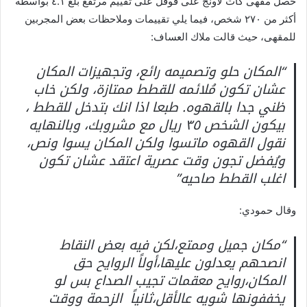
حصل مقهى كات لاونج على قوقل على تقييم مرتفع بلغ ٤.١ بواسطة
أكثر من ٢٧٠ شخص، فيما يلي تقييمات وملاحظات بعض المجربين
للمقهى، حيث قالت ملاك العساف:
“المكان حلو وتصميمه رائع، وتجهيزات المكان
عشان تكون مُلائمه للقطط ممتازة، ولكن خاب
ظني جدا بالقهوه. طبعا اذا انك بتدخل للقطط ،
بيكون الشخص ٣٥ ريال مع مشروبك، وبالنهايه
نقول القهوه ماتسوا ولكن المكان يسوا ونص،
ويُفضل تجون وقت عصرية اعتقد عشان تكون
اغلب القطط صاحيه”
وقال حمودي:
“مكان جميل وممتع،لكن فيه بعض النقاط
انصحهم يعدلون عليها،أولاً الروايح حق
المكان،روايح معقمات تجيب الصداع بس لو
يخففونها شويه عالأقل،ثانياً الزحمة ووقت