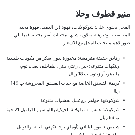
منيو قطوف وحلا
المحل يحتوي على: شوكولاتات، قهوة (بن العميد، قهوة مجيد
المخصصة، وغيرها)، بقلاوة، شاي، منتجات أسر منتجة. فيما يلي
صور لأهم منتجات المحل مع الأسعار:
رقائق خفيفة مقرمشة: مخبوزة بدون سكر من مكونات طبيعية
وبنكهات متنوعة: جبن، زعتر، بيتزا، طماطم، بصل، ثوم،
هالبينو، أو زيتون ب 18 ريال
كريمة الفستق الخاصة مع حبات الفستق المجروشة ب 149
ريال
شوكولاتهة جواهر بروكسل بحشوات متنوعة
شوكولاتة همس: شوكولاتة بلجيكية باللوتس والكراميل 21 حبة
ب 69 ريال
شيبس عبقور الياباني (أوماي بو): بنكهتي الجبنة والتوابل
والقرفة 30 حبة ب 30 ريال