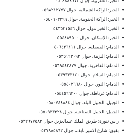
الخبر: العقربية. جوال ٠٥٠٨٨٨٤٦٧٢
الخبر: الراكة الشمالية. جوال ٠٥٩٨٢١٢٧٧٧
الخبر: الراكة الجنوبية. جوال ٠٥٤٠٦٠٣٣٩٩
الخبر: الخبر مول. جوال ٠٥٤٣٥٣١٥٤٦
الخبر: الإسكان. جوال ٠٥٥٤٤٨٩٥٠٠
الدمام: الفيصلية. جوال ٠٥٠٦٤٢٦١١١
الدمام: النزهة. جوال ٠٥٣٥١٢٣٠٩٢
الدمام: الفاخرية. جوال ٠٥٦٩٤٤٢٨٧٧
الدمام: السلام. جوال ٠٥٣٩٣٣٣١٤٠
الدمام: النور. جوال ٠٥٥٤٠٣٦٦٨٠
الدمام: غرناطة. جوال ٠٥٤٤٥٦٦٣٠٠
الجبيل: الجبيل البلد. جوال ٠٥٨٠٧٤٤٨٨٤
الجبيل: الجبيل الصناعية. جوال ٠٥٥٠٩٣٣٣٢٨
راس تنورة: طريق الملك عبدالعزيز. جوال ٠٥٣٢٦٧٧٥٨٣
بقيق: شارع الامير نايف. جوال ٠٥٣٧٨٨٥٨٦٢