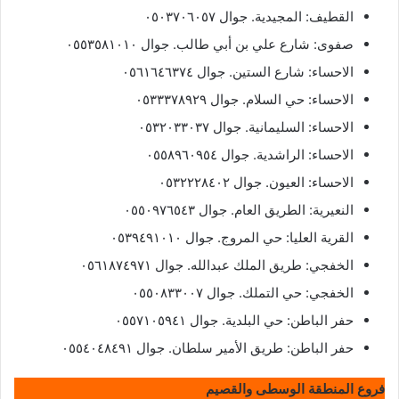
القطيف: المجيدية. جوال ٠٥٠٣٧٠٦٠٥٧
صفوى: شارع علي بن أبي طالب. جوال ٠٥٥٣٥٨١٠١٠
الاحساء: شارع الستين. جوال ٠٥٦١٦٤٦٣٧٤
الاحساء: حي السلام. جوال ٠٥٣٣٣٧٨٩٢٩
الاحساء: السليمانية. جوال ٠٥٣٢٠٣٣٠٣٧
الاحساء: الراشدية. جوال ٠٥٥٨٩٦٠٩٥٤
الاحساء: العيون. جوال ٠٥٣٢٢٢٨٤٠٢
النعيرية: الطريق العام. جوال ٠٥٥٠٩٧٦٥٤٣
القرية العليا: حي المروج. جوال ٠٥٣٩٤٩١٠١٠
الخفجي: طريق الملك عبدالله. جوال ٠٥٦١٨٧٤٩٧١
الخفجي: حي التملك. جوال ٠٥٥٠٨٣٣٠٠٧
حفر الباطن: حي البلدية. جوال ٠٥٥٧١٠٥٩٤١
حفر الباطن: طريق الأمير سلطان. جوال ٠٥٥٤٠٤٨٤٩١
فروع المنطقة الوسطى والقصيم