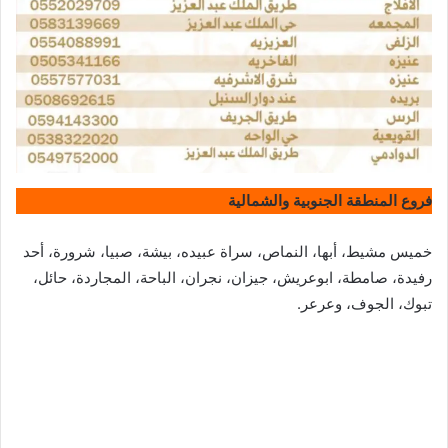
فروع المنطقة الجنوبية والشمالية
خميس مشيط، أبها، النماص، سراة عبيده، بيشة، صبيا، شرورة، أحد
رفيدة، صامطة، ابوعريش، جيزان، نجران، الباحة، المجاردة، حائل،
تبوك، الجوف، وعرعر.