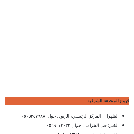
فروع المنطقة الشرقية
الظهران: المركز الرئيسي، الربوة. جوال ٠٥٠٥٣٤٧٧٨٨
الخبر: حي الخزامى. جوال ٠٥٦٩٠٧٣٠٣٢