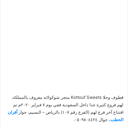
قطوف وحلا Kottouf Sweets متجر شوكولاته معروف بالمملكة،
لهم فروع كثيرة جدا داخل السعودية ففي يوم ٧ فبراير ٢٠٢٠م تم
افتتاح آخر فرع لهم (الفرع رقم ١٠٧) بالرياض – النسيم، جوار
أفران
الحطب
، جوال ٠٥٠٩٨٠٤٤٢٤.