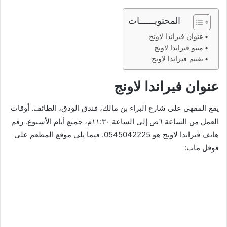
المحتويــــــات
عنوان فيراندا لاونج
منيو فيراندا لاونج
تقييم ڤيراندا لاونج
عنوان فيراندا لاونج
يقع المقهى على شارع البراء بن مالك، فندق الودق، الطائف. أوقات
العمل من الساعة ٦ص إلى الساعة ١١:٣٠م، جميع أيام الأسبوع. رقم
هاتف ڤيراندا لاونج هو 0545042225. فيما يلي موقع المطعم على
قوقل ماب: