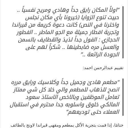
“اولاً المكان رايق جداً وهادي ومريح نفسياً ..
حبيت تنوع الزوايا (خيرونا بأي مكان نجلس
واخترنا في النص) كانت دعوة كريمة من ڤيراندا
وتجربة افطار جميلة مع الجو الماطر .. الفطور
الحجازي : الفول جداً لذيذ والقطايف بالسمن
والعسل مره ضابطينها .. شكراً لهم على
الجودة الرائعة ..”
تقييم عبدالرحمن احمد:
“مطعم هادئ وجميل جداً وكلاسيك ورايق مرره
انصح للذهاب للمطعم والي خلا كل شي ممتاز
تعامل الموظفين وبالاخص الاستاذ سعود
المالكي خلوق واسلوبه جدا محترم في استقبال
العملاء حتى توديعهم”
ختامًا، إذا قمت بتجربة الأكل بمطعم ومقهى ڤيراندا لاونج بالطائف