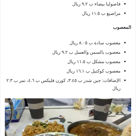
فاصوليا بيضاء ب ٩.٢ ريال
مراصيع ب ١١.٥ ريال
المعصوب
معصوب سادة ب ٨.٠٥ ريال
معصوب بالسمن والعسل ب ٩.٢ ريال
معصوب مشكل ب ١١.٥ ريال
معصوب كوكتيل ب ١٦.١ ريال
الإضافات: جبن شدر ب ٣.٤٥، كورن فليكس ب ٤.٦، تمر ب ٢.٣
ريال