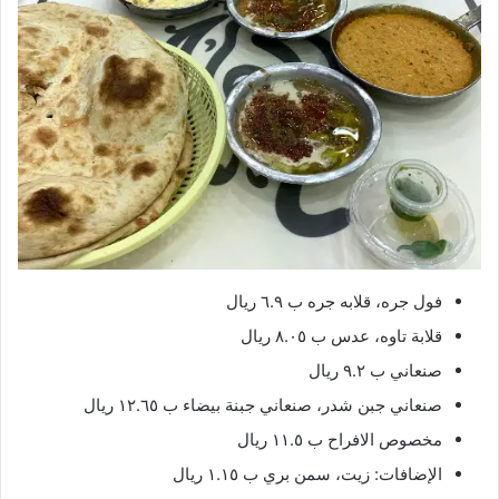
فول جره، قلابه جره ب ٦.٩ ريال
قلابة تاوه، عدس ب ٨.٠٥ ريال
صنعاني ب ٩.٢ ريال
صنعاني جبن شدر، صنعاني جبنة بيضاء ب ١٢.٦٥ ريال
مخصوص الافراح ب ١١.٥ ريال
الإضافات: زيت، سمن بري ب ١.١٥ ريال