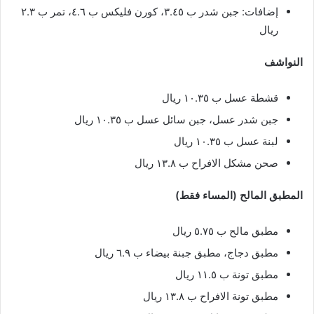
إضافات: جبن شدر ب ٣.٤٥، كورن فليكس ب ٤.٦، تمر ب ٢.٣
ريال
النواشف
قشطة عسل ب ١٠.٣٥ ريال
جبن شدر عسل، جبن سائل عسل ب ١٠.٣٥ ريال
لبنة عسل ب ١٠.٣٥ ريال
صحن مشكل الافراح ب ١٣.٨ ريال
المطبق المالح (المساء فقط)
مطبق مالح ب ٥.٧٥ ريال
مطبق دجاج، مطبق جبنة بيضاء ب ٦.٩ ريال
مطبق تونة ب ١١.٥ ريال
مطبق تونة الافراح ب ١٣.٨ ريال