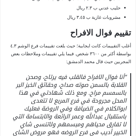
حليب عدني ب ٢.٣ ريال
مشروبات غازية ب ٣.٤٥ ريال
تقييم فوال الافراح
أغلب التقييمات كانت ايجابية؛ حيث بلغت تقييمات فرع الوشم ٤.٣
بواسطة أكثر من ٣٦٠٠ شخص. فيما يلي تقييمات وملاحظات بعض
المجربين حيث قال محمد الدمشق:
“أنا فوال الافراح فالقلب فيه يرتاح، وصحن
القلابة بالسمن صوته صداح، وحقائق الخبز البر
بالسمسم مراح. ومع ذلك شهادتي في هذا
المحل مجروحة في فرع المربع لا تتعدى
ابوالكلام في الضيافة وفي الروضة فعليك
باستقبال عبدالله وعمر الرائعة والابتسامة التي
لا تفارق محياهم ومبسمهم ولاتنسى شاي
الخبير أديب في فرع الروضه فهو مروض الشاي