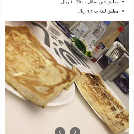
مطبق جبن سائل ب ١٠.٣٥ ريال
مطبق لبنة ب ٩.٢ ريال