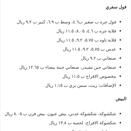
فول سفري
فول جره ب صغير ب٤.٦، وسط ب ٦.٩، كبير ب ٩.٢ ريال
قلابة جره ب ٤.٦، ٨.٠٥، ١١.٥ ريال
قلابة تاوه ب ٥.٧٥، ٩.٢، ١١.٥ ريال
عدس ب ٥.٧٥، ٩.٢، ١١.٥ ريال
صنعاني ب ٩.٢ ريال
صنعاني جبن تشيدر، صنعاني جبنة بيضاء ب ١٢.٦٥ ريال
مخصوص الافراح ب ١١.٥ ريال
الإضافات: زيت، سمن بري ب ١.١٥ ريال
البيض
شكشوكة، شكشوكة عدني، بيض عيون، بيض فرن ب ٨.٠٥ ريال
شكشوكة الافراح، لحسة ب ١٣.٨ ريال