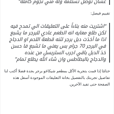
عشان توصل تستلمه وله مني نجوم كاملة”
تقييم فيصل:
“اشتريت منه بناءاً على التعليقات الي تمدح فيه
لكن طلع معايه انه الطعم عادي للبرجر ما يشبع
اذا ما أخذت دبل برجر لئنه قطعة اللحم او الدجاج
في البرجر 70 جرام بس يعني ما تشبع فا حسن
خذ الدبل باقي اجرب الستربسل من عنده
والدجاج بالبطاطس وان شاء الله يطلع تمام”
ختامًا إذا قمت بتجربة الأكل بمطعم شيكاغو برجر بجدة فضلا أكتب لنا
تفاصيل تجربتك بالتفصيل بخانة التعليقات الموجودة أسفل هذه
الصفحة حتى تفيد الآخرين.