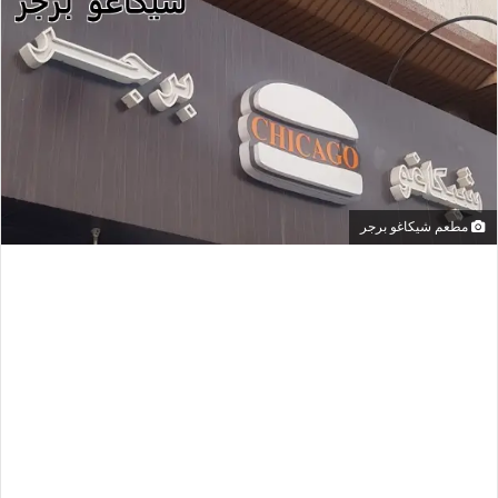
مطعم شيكاغو برجر