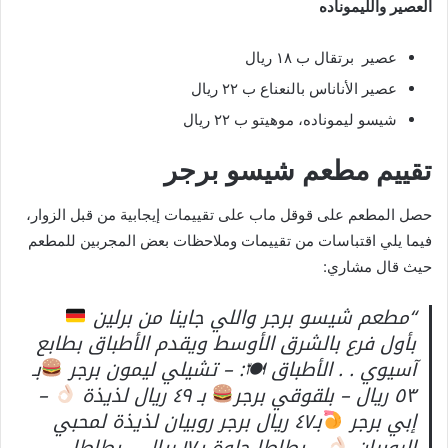
العصير والليموناده
عصير برتقال ب ١٨ ريال
عصير الأناناس بالنعناع ب ٢٢ ريال
شيسو ليموناده، موهيتو ب ٢٢ ريال
تقييم مطعم شيسو برجر
حصل المطعم على قوقل ماب على تقييمات إيجابية من قبل الزوار،
فيما يلي اقتباسات من تقييمات وملاحظات بعض المجربين للمطعم
حيث قال مشاري:
“مطعم شيسو برجر واللي جاينا من برلين
بأول فرع بالشرق الأوسط ويقدم الأطباق بطابع
آسيوي . . الأطباق 🍽: – تشيلي ليمون برجر
بـ
٥٣ ريال – بلقوقي برجر
بـ ٤٩ ريال لذيذة
–
إبي برجر
بـ٤٧ ريال برجر روبيان لذيذة لمحبي
الروبيان
– بطاطا حلوة بـ١٧ ريال – بطاطا