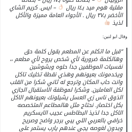
مقلية هوم ميد بـ١٤ ريال
– ايس. كريم الشاي
الأخضر بـ٣٧ ريال . الأجواء العامة مميزة والأكل
لذيذ
وقال ابو لتين:
“قبل ما اتكلم عن المطعم بقول كلمة حق
وهالكلمة ضرورية لأي شخص يروح لأي مطعم ،،
نفسيات الموظفين جدا حلوه وبشوشين
ويخدمونك بعيونهم وهذي نقطة تخليك تاكل
وانت حاب المكان وترجع له ثاني شكرا من القلب
لكل العاملين. وشكرا لموظفة الاستقبال الجازي
الذوق ناس زي العسل يشيلونك بعيونهم الاكل
بكل اختصار. نحتاج مثل هالمطاعم المتخصصه
الاكل جدا لذيذ البطاطس عجيب الايسكريم
خرافي بالعربي اللي يبي برجر واضح وصريح
وبدون لغوصه يجي عندهم يارب يستمر على