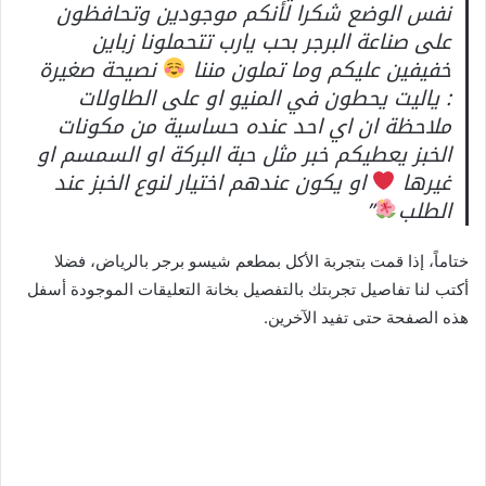
نفس الوضع شكرا لأنكم موجودين وتحافظون
على صناعة البرجر بحب يارب تتحملونا زباين
خفيفين عليكم وما تملون مننا
نصيحة صغيرة
: ياليت يحطون في المنيو او على الطاولات
ملاحظة ان اي احد عنده حساسية من مكونات
الخبز يعطيكم خبر مثل حبة البركة او السمسم او
غيرها
او يكون عندهم اختيار لنوع الخبز عند
الطلب
”
ختاماً، إذا قمت بتجربة الأكل بمطعم شيسو برجر بالرياض، فضلا
أكتب لنا تفاصيل تجربتك بالتفصيل بخانة التعليقات الموجودة أسفل
هذه الصفحة حتى تفيد الآخرين.