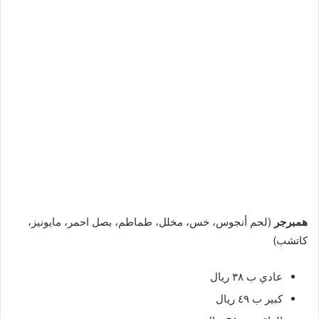
همبرجر
(لحم أنجوس، خس، مخلل، طماطم، بصل احمر، مايونيز،
كاتشب)
عادي ب ٣٨ ريال
كبير ب ٤٩ ريال