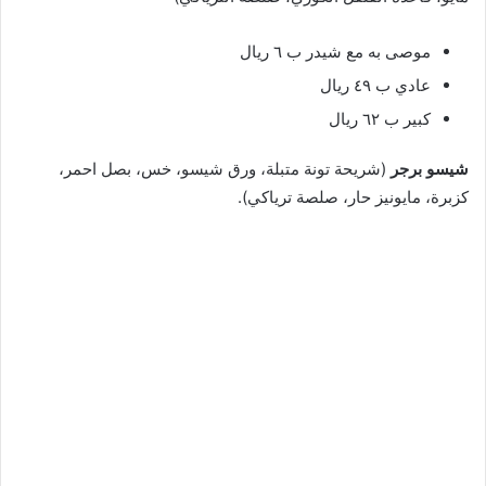
موصى به مع شيدر ب ٦ ريال
عادي ب ٤٩ ريال
كبير ب ٦٢ ريال
شيسو برجر
(شريحة تونة متبلة، ورق شيسو، خس، بصل احمر،
كزبرة، مايونيز حار، صلصة ترياكي).