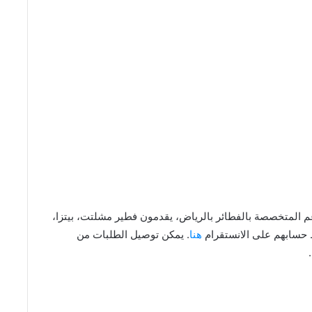
لفطير Sheikh Alfateer من المطاعم المتخصصة بالفطائر بالرياض، يقدمون فطير مشلتت، بيتزا،
 حسابهم على الانستقرام
هنا
. يمكن توصيل الطلبات من