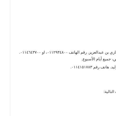
فرع السليمانية: الفرع الرئيسي، شارع الأمير مشاري بن عبدالعزيز. رقم الهاتف ٠١١٢٩٣٤٨٠٠، او ٠١١٤٦٤٣٧٠٠.
 رقم ٠١١٤١٥١٧٨٣.
لتالية: