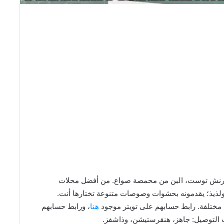
S محل قهوة مختصة وفرنش توست، البن من محمصة صواع. من أفضل محلات
ذيذ؛ يقدمونه بحشوات وصوصات متنوعة تختارها أنت.
 مختلفة. رابط حسابهم على تويتر موجود
هنا
، ورابط حسابهم
ت التوصيل: جاهز، هنقرستيشن، وذاشفز.