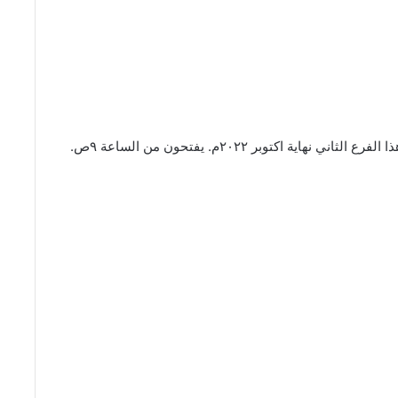
ة اكتوبر ٢٠٢٢م. يفتحون من الساعة ٩ص.