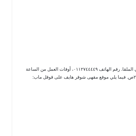
الفرع الأول: يقع المقهى على طريق أنس بن مالك، حي الملقا. رقم الهاتف ٠١١٢٧٤٤٤٤٩، أوقات العمل من الساعة