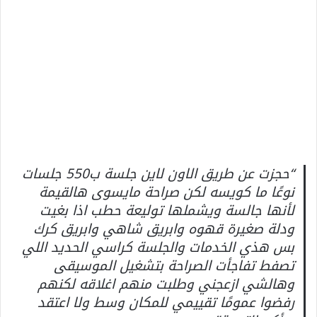
“حجزت عن طريق الاون لاين جلسة ب550 جلسات
نوعًا ما كويسه لكن صراحة مايسوى هالقيمة
لأنها جالسة ويشملها توليعة حطب اذا بغيت
ودلة صغيرة قهوه وابريق شاهي وابريق كرك
بس هذي الخدمات والجلسة كراسي الحديد اللي
تصفط تفاجأت الصراحة بتشغيل الموسيقى
وهالشي ازعجني وطلبت منهم اغلاقه لكنهم
رفضوا عمومًا تقييمي للمكان وسط ولا اعتقد