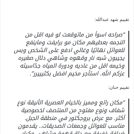
تقييم شهد عبدالله:
“صراحه اسوأ من ماتوقعت لو فيه اقل من
النجمه بعطيهم مكان مو برايفت وماينفع
للعوائل نهائيًا وغالي ادفع على الشخص وبس
يجيبون شبه نار وقهوه وشاهي دلال صغيره
وخيمه اقل من عاديه ودورة المياه جدًاسيئه
عزكم الله. استأجر مخيم افضل بكثيييرر”.
تقييم حنان:
“مكان رائع ومميز بالخيام العصرية الأنيقة نوع
شفاف ونوع مفتوح من المنتصف لخصوصية
أكثر. مع عرض بروجكتور في منطقة الجبل.
مناسب للعوائل وجمعات الصديقات.. يقدمون
ضيافة خفيفة مع دلة قهوة وشاهي وكرك