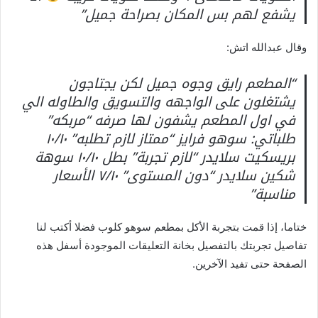
يشفع لهم بس المكان بصراحة جميل”
وقال عبدالله اتش:
“المطعم رايق وجوه جميل لكن يجتاجون
يشتغلون على الواجهه والتسويق والطاوله الي
في اول المطعم يشفون لها صرفه “مربكه”
طلباتي: سوهو فرايز “ممتاز لازم تطلبه” ١٠/١٠
بريسكيت سلايدر “لازم تجربة” بطل ١٠/١٠ سوهة
شكين سلايدر “دون المستوى” ٧/١٠ الأسعار
مناسبة”
ختاما، إذا قمت بتجربة الأكل بمطعم سوهو كلوب فضلا أكتب لنا
تفاصيل تجربتك بالتفصيل بخانة التعليقات الموجودة أسفل هذه
الصفحة حتى تفيد الآخرين.