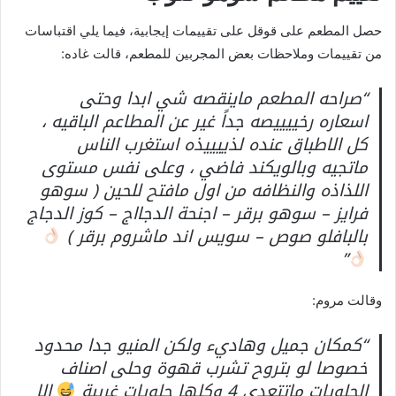
حصل المطعم على قوقل على تقييمات إيجابية، فيما يلي اقتباسات
من تقييمات وملاحظات بعض المجربين للمطعم، قالت غاده:
“صراحه المطعم ماينقصه شي ابدا وحتى
اسعاره رخييييصه جداً غير عن المطاعم الباقيه ،
كل الاطباق عنده لذييييذه استغرب الناس
ماتجيه وبالويكند فاضي ، وعلى نفس مستوى
اللذاذه والنظافه من اول مافتح للحين ( سوهو
فرايز – سوهو برقر – اجنحة الدجااج – كوز الدجاج
بالبافلو صوص – سويس اند ماشروم برقر )
”
وقالت مروم:
“كمكان جميل وهاديء ولكن المنيو جدا محدود
خصوصا لو بتروح تشرب قهوة وحلى اصناف
الحلويات ماتتعدى 4 وكلها حلويات غريبة
الا