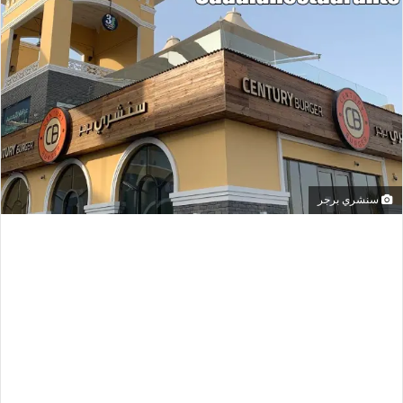
سنشري برجر