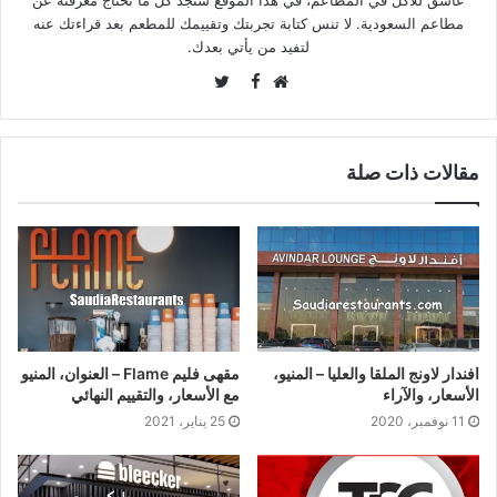
عاشق للأكل في المطاعم، في هذا الموقع ستجد كل ما تحتاج معرفته عن
مطاعم السعودية. لا تنس كتابة تجربتك وتقييمك للمطعم بعد قراءتك عنه
لتفيد من يأتي بعدك.
Twitter
Facebook
موقع
الويب
مقالات ذات صلة
افندار لاونج الملقا والعليا – المنيو،
مقهى فليم Flame – العنوان، المنيو
الأسعار، والآراء
مع الأسعار، والتقييم النهائي
11 نوفمبر، 2020
25 يناير، 2021