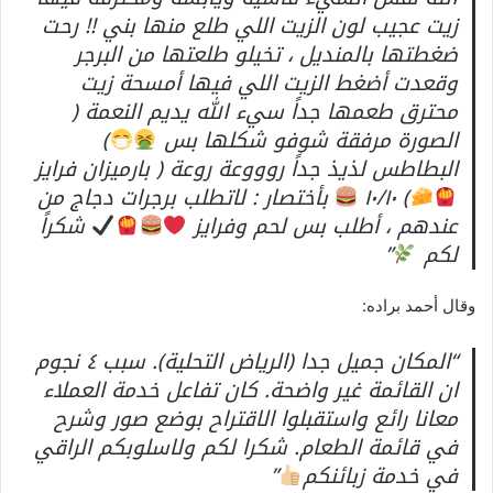
زيت عجيب لون الزيت اللي طلع منها بني !! رحت
ضغطتها بالمنديل ، تخيلو طلعتها من البرجر
وقعدت أضغط الزيت اللي فيها أمسحة زيت
محترق طعمها جداً سيء الله يديم النعمة (
الصورة مرفقة شوفو شكلها بس
)
البطاطس لذيذ جداً روووعة روعة ( بارميزان فرايز
) ١٠/١٠
بأختصار : لاتطلب برجرات دجاج من
عندهم ، أطلب بس لحم وفرايز
شكراً
لكم
”
وقال أحمد براده:
“المكان جميل جدا (الرياض التحلية). سبب ٤ نجوم
ان القائمة غير واضحة. كان تفاعل خدمة العملاء
معانا رائع واستقبلوا الاقتراح بوضع صور وشرح
في قائمة الطعام. شكرا لكم ولاسلوبكم الراقي
في خدمة زبائنكم
”