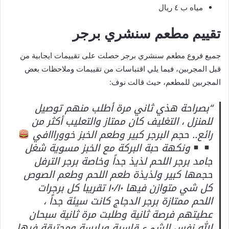
مياه ب ٤ ريال
تقييم مطعم سنشري برجر
جميع فروع مطعم سنشري برجر حصلت على تقييمات ايجابية من
قبل المجربين، فيما يلي اقتباسات من تقييمات وملاحظات بعض
المجربين للمطعم، حيث قالت نوف:
“بصراحة هذي ثاني مرة أطلب منهم توصيل
للمنزل ، التغليف كان ممتاز والتعليب أكثر من
رائع.. حجم البرجر كبير وطعم الخبز خوورااافي
ونكهة حبة البركة مع الخبز مسوية شغل
جامد برجر اللحم لذيذ جداً وخاصة برجر الترفل
حجمها كبير ولذيذة طعم اللحم وطعم الصوص
كل شي متوازن فيها ١٠/١٠ تقريبا كل برجرات
اللحم ممتازة برجر الدجاج كانت سيئة جداً ،
عطيتهم فرصة ثانية وطلبت مرة ثانية سبحان
الله نفس الشيء قاسية ويابسة ومحترقة فيها