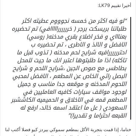
أخيرا تقييم LK79:
“لو فيه اكثر من خمسه نجوووم عطيته اكثر
طلباتنا بريسكت برجر ( خررررررااااافي) تم تحضيره
بعناااي و فخر اضلاع بقري مدخنه( روسي)
الافضل و الالذ و الاطرى ، تم تحضيره ب
احتررررررافيه شرايح لحم مدخنه ( تذوب قبل ما
تاكله) اذا ما طلبتوها اعتبر انك ما جيت للمحل
بطاطس مع صوص الجبن ،شرايح اللحم و شرايح
البصل رائي الخاص عن المطعم ، الافضل لمحبي
اللحوم المدخنه و موقعه جدا مناسب و جميل
لوجود مواقف سيارات كافيه العامليين في
المطعم قمه في الاخلاق و الحميميه الكاششبر
السعودي ( عل ما اعتقد اسمه خالد، ارفع له
القبعه احتراما و تقديرا)”
ختاما، إذا قمت بتجربة الأكل بمطعم سموكي بيردز كيو فضلا أكتب لنا