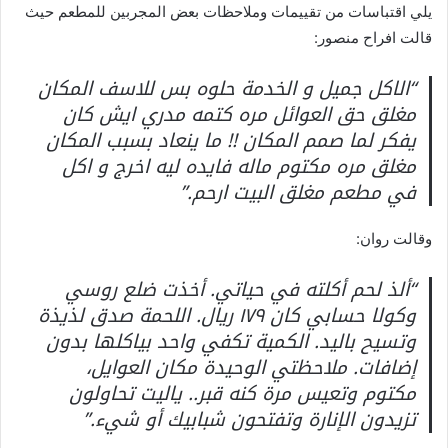
يلي اقتباسات من تقييمات وملاحظات بعض المجربين للمطعم حيث
قالت افراح منصور:
“الاكل جميل و الخدمة حلوه بس للاسف المكان
مغلق حق العوائل مره كتمه مدري ايش كان
يفكر لما صمم المكان !! ما ينعاد بسبب المكان
مغلق مره مكتوم ماله فايده ليه اخرج و اكل
في مطعم مغلق البيت ارحم.”
وقالت روان:
“ألذ لحم أكلته في حياتي. أخذت ضلع روسي
وكولا حسابي كان ١٧٩ ريال. اللحمة صدق لذيذة
وتسيح باليد. الكمية تكفي واحد بياكلها بدون
إضافات. ملاحظتي الوحيدة مكان العوايل،
مكتوم وتعيس مرة كنه قبر.. ياليت تحاولون
تزيدون الإنارة وتفتحون شبابيك أو شيء.”