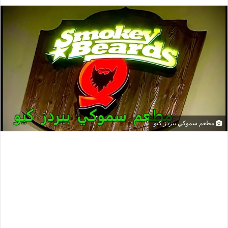
مطعم سموكي بيردز كيو