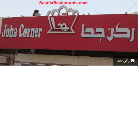
ركن جحا