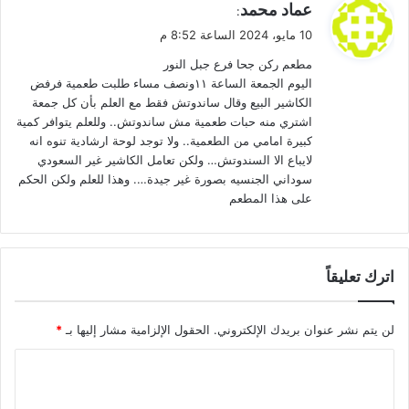
ي
عماد محمد
:
ق
10 مايو، 2024 الساعة 8:52 م
و
مطعم ركن جحا فرع جبل النور
ل
اليوم الجمعة الساعة ١١ونصف مساء طلبت طعمية فرفض
الكاشير البيع وقال ساندوتش فقط مع العلم بأن كل جمعة
اشتري منه حبات طعمية مش ساندوتش.. وللعلم يتوافر كمية
كبيرة امامي من الطعمية.. ولا توجد لوحة ارشادية تنوه انه
لايباع الا السندوتش… ولكن تعامل الكاشير غير السعودي
سوداني الجنسيه بصورة غير جيدة…. وهذا للعلم ولكن الحكم
على هذا المطعم
اترك تعليقاً
لن يتم نشر عنوان بريدك الإلكتروني.
الحقول الإلزامية مشار إليها بـ
*