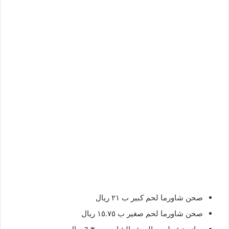
صحن شاورما لحم كبير ب ٢١ ريال
صحن شاورما لحم صغير ب ١٥.٧٥ ريال