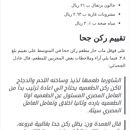
جالون برتقال ب ٢١ ريال
مشروبات غازية ب ٢.٦٣ ريال
مياه صحة ب ١، ٢ ريال
تقييم ركن جحا
على قوقل ماب حاز مطعم ركن جحا في المتوسط على تقييم بلغ
٣.٨. فيما يلي آراء وملاحظات بعض المجربين للمطعم، قال عادل
الجحدلي:
الشاورما طعمها لذيذ وساخنه اللحم والدجاج
لاكن ركن الطعميه يحتاج الي اعادة ترتيب بدأ من
العامل المصري المسئول عن الطعميه اولا
الطعميه بارده وثانيا اخلاق وتعامل العامل
المصري سيئة.
قال العمدة ون: يظل ركن جحا بغالبية فروعه.