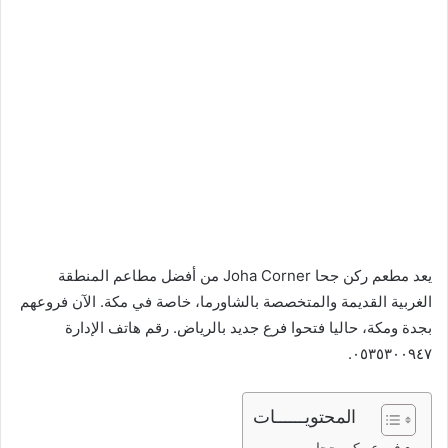
يعد مطعم ركن جحا Joha Corner من أفضل مطاعم المنطقة
الغربية القديمة والمتخصصة بالشاورما، خاصة في مكة. الآن فروعهم
بجدة ومكة، حاليا فتحوا فرع جديد بالرياض. رقم هاتف الإدارة
٠٥٣٥٣٠٠٩٤٧.
المحتويــــــات
فروع ركن جحا