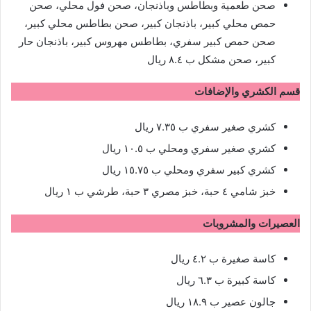
صحن طعمية وبطاطس وباذنجان، صحن فول محلي، صحن
حمص محلي كبير، باذنجان كبير، صحن بطاطس محلي كبير،
صحن حمص كبير سفري، بطاطس مهروس كبير، باذنجان حار
كبير، صحن مشكل ب ٨.٤ ريال
قسم الكشري والإضافات
كشري صغير سفري ب ٧.٣٥ ريال
كشري صغير سفري ومحلي ب ١٠.٥ ريال
كشري كبير سفري ومحلي ب ١٥.٧٥ ريال
خبز شامي ٤ حبة، خبز مصري ٣ حبة، طرشي ب ١ ريال
العصيرات والمشروبات
كاسة صغيرة ب ٤.٢ ريال
كاسة كبيرة ب ٦.٣ ريال
جالون عصير ب ١٨.٩ ريال