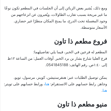
ومع ذلك، يُشير بعض الزبائن إلى أن الجلسات في المطعم تكون نوعًا
ما غير مريحة بسبب تقارب الطاولات، ويُعبرون عن انزعاجهم من
وجود المغسلة تحت الدرج، ما يمنح المكان منظرًا غير حضاري.
الأسعار متوسطة.
فروع مطعم ذا تاون
المطعم له فرعين في الخبر، فيما يلي تفاصيلهما:
فرع العليا شارع بشار بن برد الخبر. أوقات العمل: من الساعة ١٢ظ
إلى ١:٤٠ص. رقم الهاتف: 0541845188.
يمكن توصيل الطلبات عبر: هنقرستيشن، كوينز، مرسول، تويو،
وجاهز. رابط حسابهم على الانستقرام:
هنا
، ورابط حسابهم على تويتر:
هنا
.
منيو مطعم ذا تاون