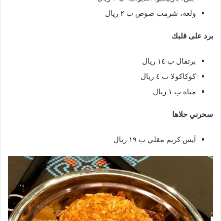
ولعة، شرمب صوص ب ٢ ريال
برد على قلبك
برتقال ب ١٤ ريال
كوكاكولا ب ٤ ريال
مياه ب ١ ريال
سحرني حلاها
آيس كريم مقلي ب ١٩ ريال