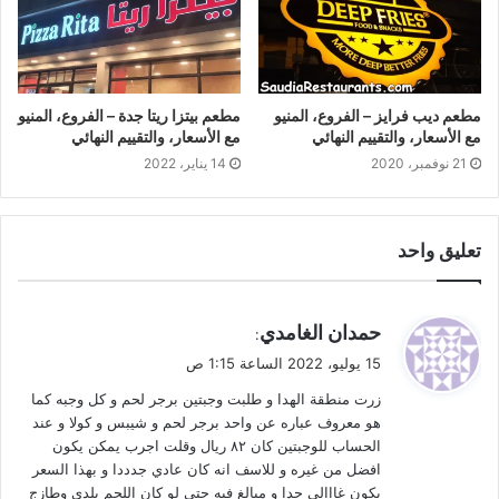
مطعم ديب فرايز – الفروع، المنيو
مطعم بيتزا ريتا جدة – الفروع، المنيو
مع الأسعار، والتقييم النهائي
مع الأسعار، والتقييم النهائي
21 نوفمبر، 2020
14 يناير، 2022
تعليق واحد
ي
حمدان الغامدي
:
ق
15 يوليو، 2022 الساعة 1:15 ص
و
زرت منطقة الهدا و طلبت وجبتين برجر لحم و كل وجبه كما
ل
هو معروف عباره عن واحد برجر لحم و شيبس و كولا و عند
الحساب للوجبتين كان ٨٢ ريال وقلت اجرب يمكن يكون
افضل من غيره و للاسف انه كان عادي جدددا و بهذا السعر
يكون غااالي جدا و مبالغ فيه حتى لو كان اللحم بلدي وطازج