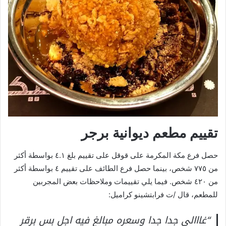
تقييم مطعم ديوانية برجر
حصل فرع مكة المكرمة على قوقل على تقييم بلغ ٤.١ بواسطة أكثر
من ٧٧٥ شخص، بينما حصل فرع الطائف على تقييم ٤ بواسطة أكثر
من ٤٢٠ شخص. فيما يلي تقييمات وملاحظات بعض المجربين
للمطعم، قال /ت فرابتشينو كراميل:
“غااالي جدا جدا وسعره مبالغ فيه اجل بس برقر