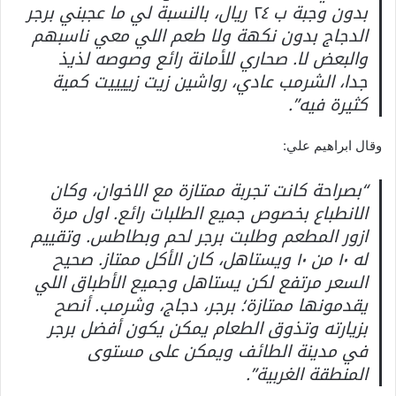
بدون وجبة ب ٢٤ ريال، بالنسبة لي ما عجبني برجر
الدجاج بدون نكهة ولا طعم اللي معي ناسبهم
والبعض لا. صحاري للأمانة رائع وصوصه لذيذ
جدا، الشرمب عادي، رواشين زيت زييييت كمية
كثيرة فيه”.
وقال ابراهيم علي:
“بصراحة كانت تجربة ممتازة مع الاخوان، وكان
الانطباع بخصوص جميع الطلبات رائع. اول مرة
ازور المطعم وطلبت برجر لحم وبطاطس. وتقييم
له ١٠ من ١٠ ويستاهل، كان الأكل ممتاز. صحيح
السعر مرتفع لكن يستاهل وجميع الأطباق اللي
يقدمونها ممتازة؛ برجر، دجاج، وشرمب. أنصح
بزيارته وتذوق الطعام يمكن يكون أفضل برجر
في مدينة الطائف ويمكن على مستوى
المنطقة الغربية”.