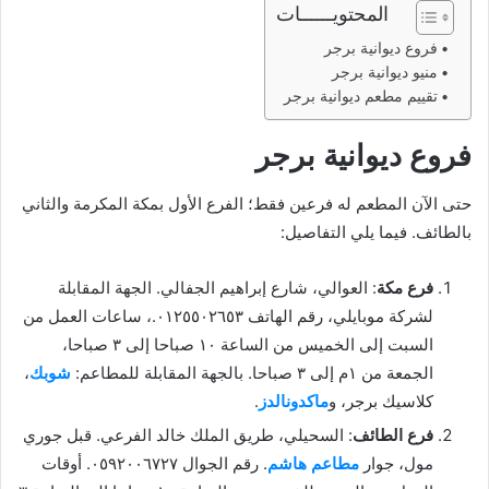
المحتويــــــات
فروع ديوانية برجر
منيو ديوانية برجر
تقييم مطعم ديوانية برجر
فروع ديوانية برجر
حتى الآن المطعم له فرعين فقط؛ الفرع الأول بمكة المكرمة والثاني
بالطائف. فيما يلي التفاصيل:
فرع مكة
: العوالي، شارع إبراهيم الجفالي. الجهة المقابلة
لشركة موبايلي، رقم الهاتف ٠١٢٥٥٠٢٦٥٣.، ساعات العمل من
السبت إلى الخميس من الساعة ١٠ صباحا إلى ٣ صباحا،
الجمعة من ١م إلى ٣ صباحا. بالجهة المقابلة للمطاعم:
شوبك
،
كلاسيك برجر، و
ماكدونالدز
.
فرع الطائف
: السحيلي، طريق الملك خالد الفرعي. قبل جوري
مول، جوار
مطاعم هاشم
. رقم الجوال ٠٥٩٢٠٠٦٧٢٧. أوقات