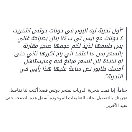
“أول تجربة ليه اليوم في دونات دوتس اشتريت
٤ دونات مع ايس تي ب ٧٤ ريال بصراحة غالي
بس طعمها لذيذ لكم حجمها صغير مقارنة
بالسعر بس ما اعتقد أني راح اكررها ثاني حتى
لو لذيذة لان السعر مبالغ فيه ومايستاهل
أمسك طابور نص ساعة عليها هذا رأيي في
التجربة”.
ختاماً، إذا قمت بتجربة الدونات بمتجر دوتس فضلا أكتب لنا تفاصيل
تجربتك بالتفصيل بخانة التعليقات الموجودة أسفل هذه الصفحة حتى
تفيد الآخرين.