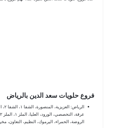
فروع حلويات سعد الدين بالرياض
الروضة، الحمراء، اليرموك، النظيم، التعاون، مخرج ٧، الربيع مخرج ٥، العقيق، الم