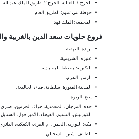
الخرج ١: العالية. الخرج ٢: طريق الملك عبدالله.
حوطة بني تميم: الطريق العام
المجمعة: الملك فهد.
فروع حلويات سعد الدين بالغربية وا
بريده: النهضه
عنيزه: الشريمية.
البكيرية: مخطط المحمدية.
الرس: الحزم.
المدينة المنورة: سلطانة، قباء، الخالدية.
ينبع: الربوه
الكورنيش، النسيم، الفيحاء، الأمير فواز، السنابل.
مكه: النواريه، الحمرا، ام القرى، الكعكية، الدائري،
الطائف: شبرا، السحيلي.