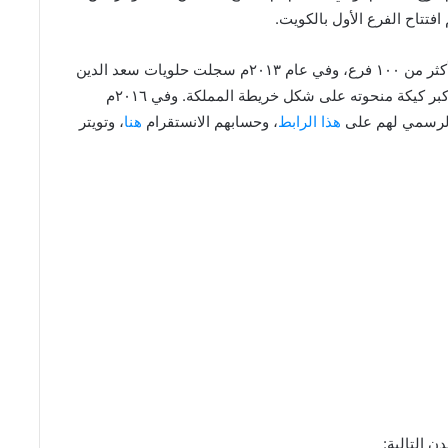
في العام ٢٠١٢م وصلت عدد فروع حلويات سعد الدين أكثر من ١٠٠ فرع، وفي عام ٢٠١٣م سجلت حلويات سعد الدين
رقم قياسي جديد بموسوعة غينيس للأرقام القياسية بأكبر كيكة منحوته على شكل خريطة المملكة. وفي ٢٠١٦م
هذا الرابط
، وحسابهم الانستقرام
هنا
، وتويتر
ن التالية: