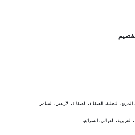
لقصيم
جده: المرجان، المحمدية، حراء، الحرمين، صاري، المربع، التحلية، الصفا ١، الصفا ٢، الأربعين، السامر،
 العزيزية، العوالي، الشرائع.