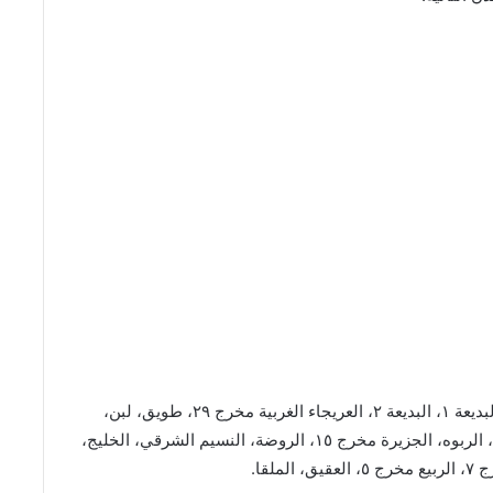
الرياض: العزيزية، المنصورة، الشفا ١، الشفا ٢، البديعة ١، البديعة ٢، العريجاء الغربية مخرج ٢٩، طويق، لبن،
عرقة، التخصصي، الورود، العليا، الملز ١، الملز ٢، الربوه، الجزيرة مخرج ١٥، الروضة، النسيم الشرقي، الخليج،
لقا.