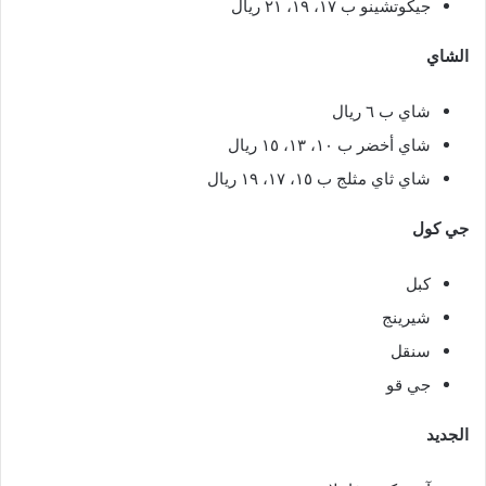
جيكوتشينو ب ١٧، ١٩، ٢١ ريال
الشاي
شاي ب ٦ ريال
شاي أخضر ب ١٠، ١٣، ١٥ ريال
شاي ثاي مثلج ب ١٥، ١٧، ١٩ ريال
جي كول
كبل
شيرينج
سنقل
جي قو
الجديد