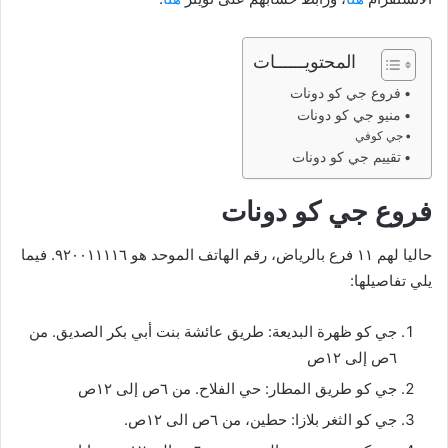
المحتويــــــات
فروع جي كو دونات
منيو جي كو دونات
جي كوفي
تقييم جي كو دونات
فروع جي كو دونات
حاليا لهم ١١ فرع بالرياض، رقم الهاتف الموحد هو ٩٢٠٠١١١١٦. فيما
يلي تفاصيلها:
جي كو ظهرة البديعة: طريق عائشة بنت أبي بكر الصديق. من
٦ص إلى ١٢ص
جي كو طريق المطار: حي الفلاح. من ٦ص إلى ١٢ص
جي كو الثغر بلازا: حطين، من ٦ص الى ١٢ص.