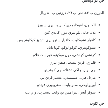
جي كو دوناتس
الدرزن ب ٤٣، نص ب ٢٦، درزنين ب ٨٠ ريال
الكابون، أفوكادو دي كابريو، بيري سبيرز
بلاك جاك، بلو بيري مور، كاندي كين
كافيار تشوكليت، كافيار ستروبيري، تشيز كيكليشيوس
تشوكونتزي، كوكو لوكو، كوبا بانانا
كرنشي كرنشي، دون موكينو، فورست قلام
قليزي، قرين تيست، هيفن بيري
جي بوبز، جاكي تشنك، جي كوشينو
ماربل هزل، ميسسبي، مستر قرين تي
أوريولوجي، سنو وايت، ستروبيري فوندو
شوقر آيس، تيرا مس يو، وايت ديسيرت، واي نت
جي كلوب