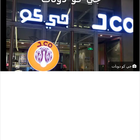
جي كو دونات