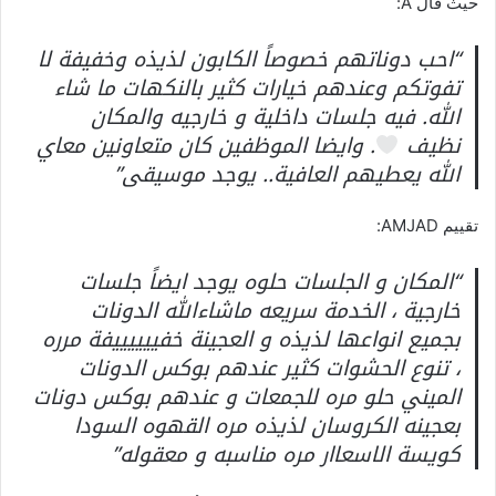
حيث قال A:
“احب دوناتهم خصوصاً الكابون لذيذه وخفيفة لا
تفوتكم وعندهم خيارات كثير بالنكهات ما شاء
الله. فيه جلسات داخلية و خارجيه والمكان
نظيف
. وايضا الموظفين كان متعاونين معاي
الله يعطيهم العافية.. يوجد موسيقى”
تقييم AMJAD:
“المكان و الجلسات حلوه يوجد ايضاً جلسات
خارجية ، الخدمة سريعه ماشاءالله الدونات
بجميع انواعها لذيذه و العجينة خفييييييفة مرره
، تنوع الحشوات كثير عندهم بوكس الدونات
الميني حلو مره للجمعات و عندهم بوكس دونات
بعجينه الكروسان لذيذه مره القهوه السودا
كويسة الاسعاار مره مناسبه و معقوله”