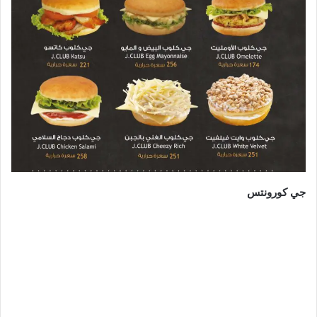
جي كورونتس