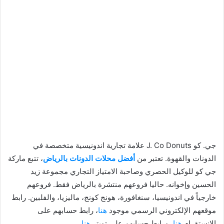
جي. كو J. Co Donuts علامة تجارية اندونيسية متخصصة في
الدونات والقهوة. تعتبر من
أفضل محلات الدونات بالرياض
، تتبع ماركة
جي كو للوكيل الحصري وصاحبة الامتياز التجاري مجموعة زيد
الحسين وإخوانه. حاليا فروعهم منتشرة بالرياض فقط. فروعهم
خارجياً في اندونيسيا، سنغافورة، هونج كونج، ماليزيا، والفلبين. رابط
موقعهم الإلكتروني الرسمي موجود
هنا
، رابط حسابهم على
الانستقرام
هنا
، ورابط حسابهم على تويتر
هنا
.