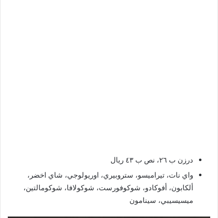
درزن ب ٢٦، نص ب ٤٣ ريال
واي نات، تيراميسو، ستروبيري، اوريولوجي، شاي اخضر،
ألكابون، أفوكادو، شوكوفورست، شوكولافا، شوكومالتين،
ميسيسيبي، سينامون