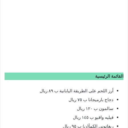
القائمة الرئيسية
أرز اللحم على الطريقة اليابانية ب ٨٩ ريال
دجاج بارميجانا ب ٧٥ ريال
سالمون ب ١٢٠ ريال
فيليه واقيو ب ١٤٥ ريال
ريغاتوني الكمأ(ن) ب ٩٥ ريال