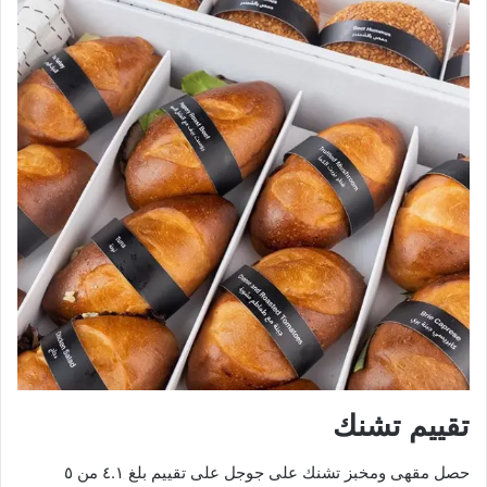
تقييم تشنك
حصل مقهى ومخبز تشنك على جوجل على تقييم بلغ ٤.١ من ٥