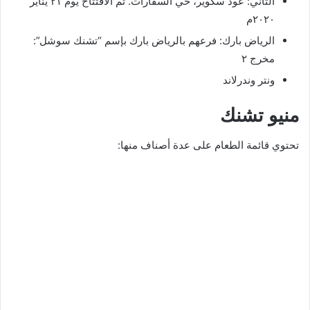
الثاني: عود سكوير، حي السفارات. تم الافتتاح يوم ٢١ يناير
٢٠٢٠م
الرياض بارك: فرعهم بالرياض بارك بإسم “تشنك سوشل”:
مخرج ٢
ونتر وندرلاند
منيو تشنك
تحتوي قائمة الطعام على عدة أصناف منها: