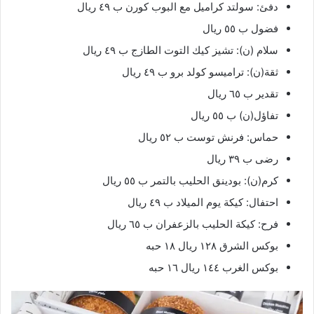
دفئ: سولتد كراميل مع البوب كورن ب ٤٩ ريال
فضول ب ٥٥ ريال
سلام (ن): تشيز كيك التوت الطازج ب ٤٩ ريال
ثقة(ن): تراميسو كولد برو ب ٤٩ ريال
تقدير ب ٦٥ ريال
تفاؤل(ن) ب ٥٥ ريال
حماس: فرنش توست ب ٥٢ ريال
رضى ب ٣٩ ريال
كرم(ن): بودينق الحليب بالتمر ب ٥٥ ريال
احتفال: كيكة يوم الميلاد ب ٤٩ ريال
فرح: كيكة الحليب بالزعفران ب ٦٥ ريال
بوكس الشرق ١٢٨ ريال ١٨ حبه
بوكس الغرب ١٤٤ ريال ١٦ حبه