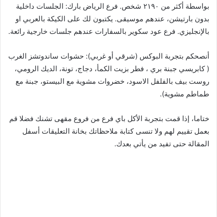
بواسطة أكثر من ٢١٩٠ شخص. فرع الرياض بارك: الجلسات داخلية
بدون بارتيشن، عندهم موسيقى. يكتبون لك على الكيكة بالعربي او
بالإنجليزي. فرع عود سكوير بالسفارات عندهم جلسات خارجية رائعة.
أنصحكم بتجربة البوكس (شرقي أو غربي): حشوات ساندوتشز الغرب
( كابريسي جبنة بري ، فطر بزيت الكمأ، دجاج، تونة، الديك الرومي،
روست بيف بالفلفل الاسود، خضروات مشوية مع البيستو، جبنة مع
طماطم مشوية).
ختاما، إذا قمت بتجربة الأكل باي فرع من فروع مقهى تشنك فضلا قم
بعمل تقييم لهم ولا تنسى كتابة ملاحظاتك بخانة التعليقات أسفل
المقالة حتى تفيد من يأتي بعدك.