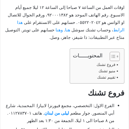
اوقات العمل من الساعة ٧ صباحا إلى الساعة ١٢ ليلا جميع أيام
الاسبوع. رقم الهاتف الموحد هو ٩٢٠٠٠١٣٨٢، ورقم الجوال للاتصال
او الواتس هو ٠٥٥٢٢٠٢٠٤٢. حسابهم على الانستقرام على
هذا
الرابط
، وحساب تشنك سوشل
هنا
.
وهنا
حسابهم على تويتر. التوصيل
متاح عبر التطبيقات: ذا شيفز، جاهز، وصل.
المحتويــــــات
فروع تشنك
منيو تشنك
تقييم تشنك
فروع تشنك
الفرع الاول: التخصصي، مجمع فيورنزا لابيازا: المحمدية، شارع
أبي المنصور. جوار مطعم
ليلى من لبنان
. هاتف ٠١١٢٧٨٣٧٠١.
من ٨ صباحا الى ١ ليلا، الجمعة من ١:٣٠ بعد الظهر