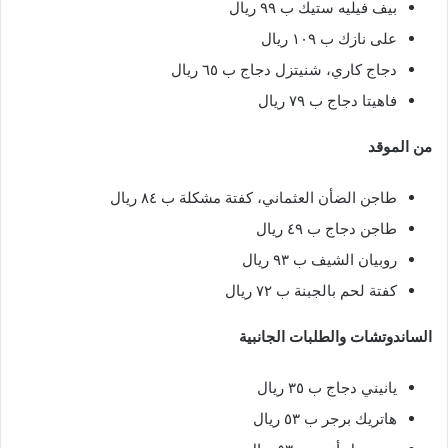
بيف فيليه ستيك ب ٩٩ ريال
على نازك ب ١٠٩ ريال
دجاج كاري، شنيتزل دجاج ب ٦٥ ريال
فاهيتا دجاج ب ٧٩ ريال
من الموقد
طاجن الضأن العثماني، كفتة مشكلة ب ٨٤ ريال
طاجن دجاج ب ٤٩ ريال
روبيان الشيف ب ٩٣ ريال
كفتة لحم بالجبنة ب ٧٢ ريال
الساندوتشات والطلبات الجانبية
يانيني دجاج ب ٣٥ ريال
هاتريك برجر ب ٥٣ ريال