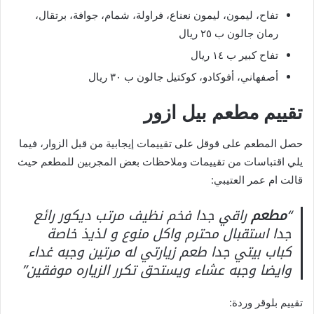
تفاح، ليمون، ليمون نعناع، فراولة، شمام، جوافة، برتقال،
رمان جالون ب ٢٥ ريال
تفاح كبير ب ١٤ ريال
أصفهاني، أفوكادو، كوكتيل جالون ب ٣٠ ريال
تقييم مطعم بيل ازور
حصل المطعم على قوقل على تقييمات إيجابية من قبل الزوار، فيما
يلي اقتباسات من تقييمات وملاحظات بعض المجربين للمطعم حيث
قالت ام عمر العتيبي:
“
مطعم
راقي جدا فخم نظيف مرتب ديكور رائع
جدا استقبال محترم واكل منوع و لذيذ خاصة
كباب بيتي جدا طعم زيارتي له مرتين وجبه غداء
وايضا وجبه عشاء ويستحق تكرر الزياره موفقين”
تقييم بلوقر وردة: