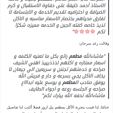
الاستاذ أحمد خليفة على حفاوة الاستقبال و كرم
الضيافة و احترافيه تقديم الخدمة و الابتسامة لا
تفارق محياهم بختصار الاسعار مناسبه و الاكل
لذيذ خاصه كفته الجبن و الخدمه مميزه شكرًا
لكم
”
وقالت رغد سرحان:
“ماشاءالله
مطعم
رائع بكل ما تعنيه الكلمه و
اسعار ممتازه و اكلهم لذذذيييذ اهني الشيف
صراحه و خدمتهم تجننن و سريعين الي جيعان لا
يخاف الاكل يجي بسرعه و حار و فريش الله
يوفق صاحب ال
مطعم
و يوسع عليه ابداااع
صراحه و الجلسه روعه و اجواء الطايف
ماشاءالله تحفه الله يبارك لكم”
ختامًا، إذا قمت بتجربة الأكل بمطعم بيل ازور فضلا أكتب لنا تفاصيل