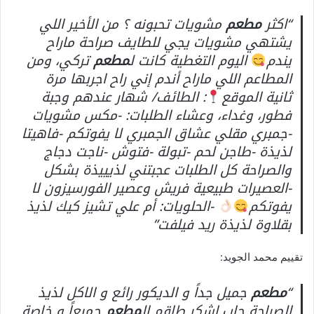
“اكثر
مطعم
مشويات تحبونه ؟ من الأخير اللي
يشتهي مشويات يجي للطايف صراحة ماراح
يندم
اليوم التغطية كانت ل
مطعم
تركي، ومن
المطاعم اللي ماراح أندم إني راح اجربها مرة
ثانية الموقع
: الطائف/ شهار عندهم وجبة
فطور، وغداء، وعشاء الطلبات: -مكس مشويات
-جمبري مقلي عشاق الجمبري لا يفوتكم -فاهيتا
لذيذة -طاجن لحم -تبولة -فتوش -ناجت دجاج
والصراحة كل الطلبات عجبتني لذيييذة بشكل
-العصيرات طبيعية فريش وعصير الفورسيزون لا
يفوتكم
-الحلويات: أم علي تشيز كيك لذيذ
بقلاوة لذيذة ريد فيلفت”
تقييم محمد الجويد:
“
مطعم
جميل جداً و الديكور رائع و الاكل لذيذ
الصراحة حاب اشكر طاقم ال
مطعم
جميعاً و خاصة