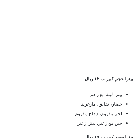
بيتزا حجم كبير ب ١٢ ريال
بيتزا لبنة مع زعتر
خضار، نقانق، مارغريتا
لحم مفروم، دجاج مفروم
جبن مع زعتر، بيتزا زعتر
بيتزا حجم كبير ب ١٩ ريال