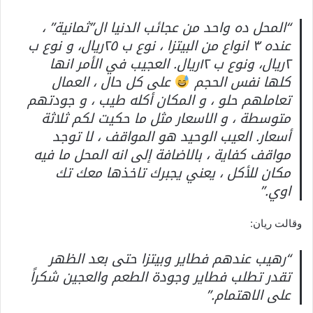
“المحل ده واحد من عجائب الدنيا ال”ثمانية” ،
عنده ٣ انواع من البيتزا ، نوع ب ٢٥ريال، و نوع ب
٢ريال، ونوع ب ١٢ريال. العجيب في الأمر انها
كلها نفس الحجم
على كل حال ، العمال
تعاملهم حلو ، و المكان أكله طيب ، و جودتهم
متوسطة ، و الاسعار مثل ما حكيت لكم ثلاثة
أسعار. العيب الوحيد هو المواقف ، لا توجد
مواقف كفاية ، بالاضافة إلى انه المحل ما فيه
مكان للأكل ، يعني يجبرك تاخذها معك تك
اوي.”
وقالت ريان:
“رهيب عندهم فطاير وبيتزا حتى بعد الظهر
تقدر تطلب فطاير وجودة الطعم والعجين شكراً
على الاهتمام.”