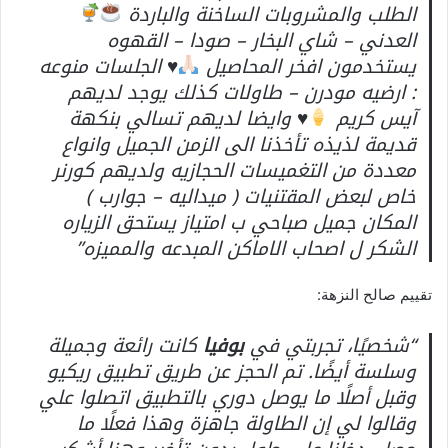
الطلب والمشروبات الساخنة والباردة
العدني – شاي البخار – صودا – القهوه
يستخدمون افخر المحاصيل
♥️
الجلسات منوعه
: ارضيه مودرن – طاولات كذلك يوجد لديهم
آيس كريم
♥️
وايضا لديهم تسالي بنكهة
قديمة لذيذه تأخذنا الى الزمن الجميل وانواع
معددة من التغميسات الحجازيه ولديهم كورنر
خاص لبعض المقتنيات ( ميداليه – جوارب )
المكان جميل صباحي ب امتياز يستحق الزياره
الشكر ل اصحاب الاماكن المبدعه والمميزه”
تقييم صالح النزهة:
“شخصيًا، تجربتي في
بوفيا
كانت رائعة وجميلة
وسلسة أيضًا. تم الحجز عن طريق تطبيق ريكيو
وقبل أصلًا ما يوصل دوري بالتطبيق اتصلوا علي
وقالوا لي إن الطاولة جاهزة وهذا فعلًا ما