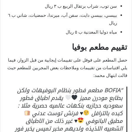
سن توب، شراب برتقال الربيع ب ٣ ريال
بيبسي، بيبسي دايت، سفن آب، ميرندا، حمضيات، شاني ب ٦
ريال
مياه دوليا المعدنية ب ٥ ريال
تقييم مطعم بوفيا
حصل المطعم على قوقل على تقييمات إيجابية من قبل الزوار، فيما
يلي اقتباسات من تقييمات وملاحظات بعض المجربين للمطعم حيث
قالت ابتهال محمد:
“BOFIA مطعم فطور بنظام البوفيهات ولكن
بطابع مودرن مميز
يقدم اطباق فطور
سعوديه حجازيه بنكهات عالميه حصرية مثلا :
كبده بالترافل
♥️
فرنش توست عدني
مطبق البانوفي
♥️
غير ذلك من الاطباق
الشعبيه اللذيذه ولديهم مخبر تميس يخبر فور