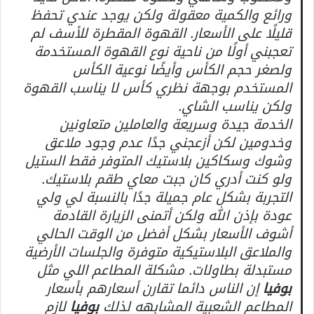
ورائع والكمية معقولة ولكن يوجد عندي تحفظ
قليلًا على الأسعار. القهوة المقطرة للأسف لم
تعجبني أولًا من ناحية نوع القهوة المستخدمة
ولصغر حجم الكأس وأيضًا نوعية الكأس
المستخدم بوجهة نظري كأس لا يناسب القهوة
ولكن يناسب الشاي.
الخدمة جيدة وسريعة والعاملين متعاونين
وخدومين لكن أزعجني جدًا عدم وجود ملاعق
وشوك وسكاكين بلاستيك المتوفر فقط الستيل
ولو كنت أدري كان جبت معاي طقم بلاستيك.
التجربة بشكل عام جميلة جدًا بالنسبة لي ولي
عودة بإذن الله ولكن أتمنى الزيارة القادمة
أشوف الأسعار بشكل أفضل من الوقت الحالي
والملاعق البلاستيكية متوفرة والجلسات الأرضية
مستبدلة بطاولات. مشكلة المطاعم اللي مثل
بوفيا
إن الناس دائما تقارن أسعارهم بأسعار
المطاعم الشعبية المشابهه لذلك
بوفيا
لازم