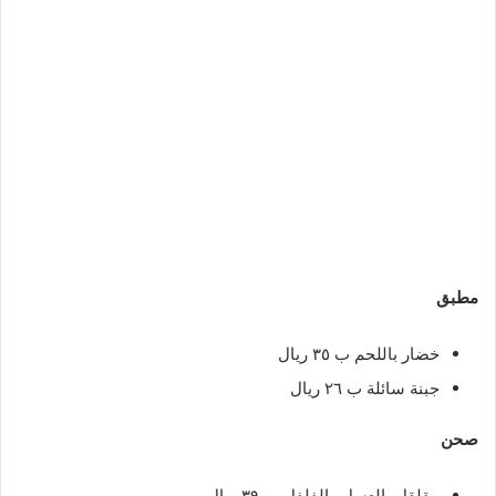
مطبق
خضار باللحم ب ٣٥ ريال
جبنة سائلة ب ٢٦ ريال
صحن
مقلقل بالعسل والفلفل ب ٣٩ ريال