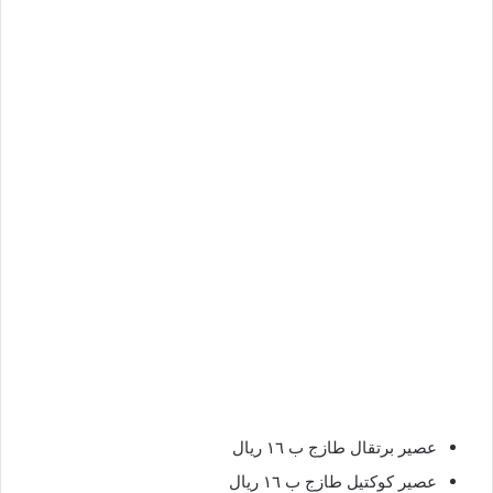
عصير برتقال طازج ب ١٦ ريال
عصير كوكتيل طازج ب ١٦ ريال