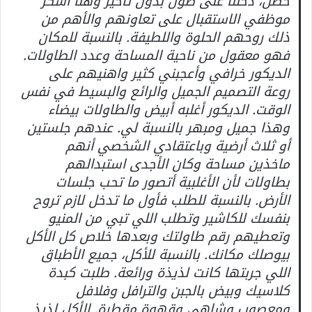
حصل، دخلنا على طول بدون تأخير وهنا أشكر
موظفي الاستقبال على تعاونهم والأهم من
ذلك روحهم الحلوة واللطيفة. بالنسبة للمكان
فهو معقول من ناحية المساحة وعدد الطاولات.
الديكور خرافي وأعجبني كثير واهنيهم على
روعة التصميم الجميل والرائع والبسيط في نفس
الوقت. الديكور أغلبه أبيض والطاولات بيضاء
وهذا جميل ومبهر بالنسبة لي. عندهم جلستين
أو ثلاث أرضية وباعتقادي الشخصي أنهم
ماخذين مساحة وكان الأجدى استبدالهم
بطاولات لأن الأغلبية أتصور ما تحب جلسات
الأرض. بالنسبة للطلب فأول ما تدخل لازم تروح
بنفسك للكاشير وتطلب اللي تبي من المنيو
وتعطيهم رقم طاولتك وبعدها خلاص كل الأكل
بيوصلك مكانك. بالنسبة للأكل، جميع الأطباق
اللي جربتها كانت لذيذة ورائعة. طلبت كبدة
كلاسيك وبيض بالجبن والترافل وفلافل
ومعصوب وشاهي وقهوة مقطرة. الأكل لذيذ