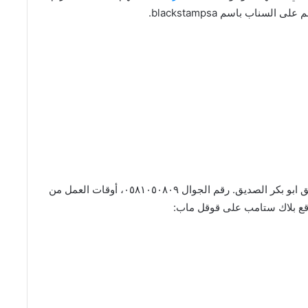
ى السناب باسم blackstampsa.
يقع مقهى بلاك ستامب بحي النفل، مخرج ٦، على طريق ابو بكر الصديق. رقم الجوال ٠٥٨١٠٥٠٨٠٩، أوقات العمل من