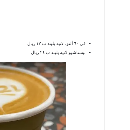
في ٦٠ ألتو، لاتيه بليند ب ١٧ ريال
بيستاشيو لاتيه بليند ب ٢٤ ريال