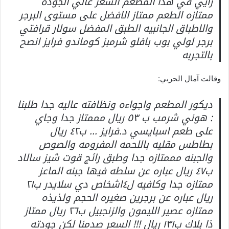
رأيي في هذا المطعم السعر غالي الجوده
ممتازه الطعم ممتاز الافضل على مستوى البرجر
والاطباق الجانبيه الطبق المفضل سولار قرافتي
برجر لولي بوب بافلو شرمبز كوماندو فرايز انصح
بالتجربه
وقالت آمال الحربي:
ديكور المطعم واجواءه ونظافته عاليه جدا طلبنا
: هوني شرمب ب ٥٣ ريال مممتاز جدا وجاي
على طعم اسبايسي د.فرايز … ب٤٢ ريال
بطاطس مقليه باللحمه المفرومه والصوص
والجبنه مممتازه جدا وطبق رائج قوت شيز سالاد
ب٤٧ ريال عباره عن سلطه فيها جبنه الماعز
ممتازه جدا وكافيه ل٤اشخاص دي سلايدر ب٢١
ريال عباره عن برجرين صغيره الحجم ولذيذه
ممتازه عصير الليمون والزنجبيل ب٢٦ ريال ممتاز
ذا بلاك ب١٣١ ريال !!! السعر صدمنا لكن جودته