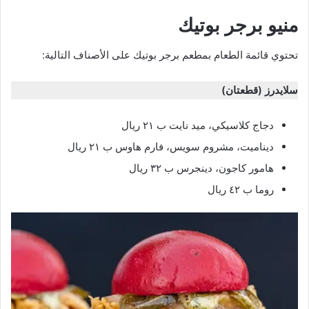
منيو برجر بوتيك
تحتوي قائمة الطعام بمطعم برجر بوتيك على الأصناف التالية:
سلايدرز (قطعتان)
دجاج كلاسيكي، ميد نايت ب ٢١ ريال
ديناميت، مشروم سويس، فارم هاوس ب ٢١ ريال
هامور كاجون، دينجرس ب ٣٢ ريال
روما ب ٤٢ ريال