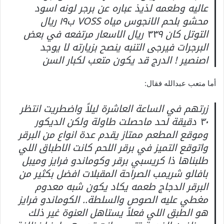
عاليه وطعمه لذيذ عباره عن برجر لونه اسود
محشو بلحم الانجوس مياه VOSS ب١٩ ريال
التوتل كان ٣٣٩ ريال الاسعار مرتفعه في بعض
البرجرات فيرجى التنبه ينصح بزيارته لا يوجد
اصنصير ! الدرج قد يكون متعب لكبار السن
أما متعب عبدالله فقال:
زرتهم في الساعة العاشرة ليلاً واضطريت انتظر
٣٠ دقيقة لحد ماحصلت طاولة ولكن الديكور
وموقع المطعم ممتاز يقدم عدة انواع من البرقر
واتوقع التميز في برقر اللحم كانت الاطباق اللي
طلبناها ذا كريسبي برقر وكوماندو فرايز وميبل
بافالو شريمب الصراحة المقبلات افضل بكثير من
البرقر الدجاج طعمه يكاد يكون شبه معدوم
مغطي عليه الصوص والسلطة.. الكوماندو فرايز
هو الطبق اللي فعلاً يستاهل العنوة غير ذلك