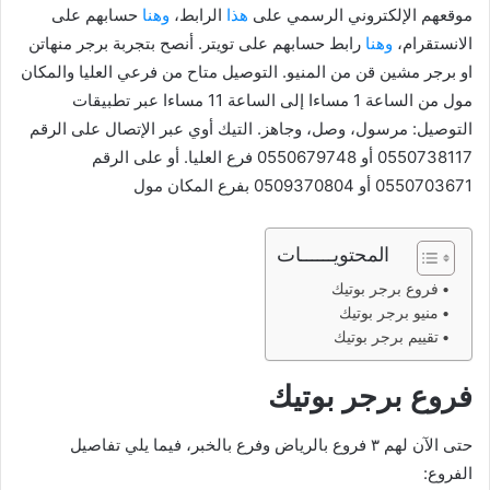
موقعهم الإلكتروني الرسمي على
هذا
الرابط،
وهنا
حسابهم على
الانستقرام،
وهنا
رابط حسابهم على تويتر. أنصح بتجربة برجر منهاتن
او برجر مشين قن من المنيو. التوصيل متاح من فرعي العليا والمكان
مول من الساعة 1 مساءا إلى الساعة 11 مساءا عبر تطبيقات
التوصيل: مرسول، وصل، وجاهز. التيك أوي عبر الإتصال على الرقم
0550738117 أو 0550679748 فرع العليا. أو على الرقم
0550703671 أو 0509370804 بفرع المكان مول
المحتويــــــات
فروع برجر بوتيك
منيو برجر بوتيك
تقييم برجر بوتيك
فروع برجر بوتيك
حتى الآن لهم ٣ فروع بالرياض وفرع بالخبر، فيما يلي تفاصيل
الفروع: