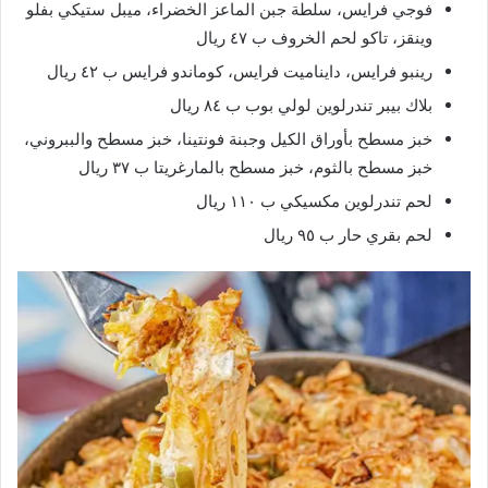
فوجي فرايس، سلطة جبن الماعز الخضراء، ميبل ستيكي بفلو
وينقز، تاكو لحم الخروف ب ٤٧ ريال
رينبو فرايس، دايناميت فرايس، كوماندو فرايس ب ٤٢ ريال
بلاك بيبر تندرلوين لولي بوب ب ٨٤ ريال
خبز مسطح بأوراق الكيل وجبنة فونتينا، خبز مسطح والببروني،
خبز مسطح بالثوم، خبز مسطح بالمارغريتا ب ٣٧ ريال
لحم تندرلوين مكسيكي ب ١١٠ ريال
لحم بقري حار ب ٩٥ ريال