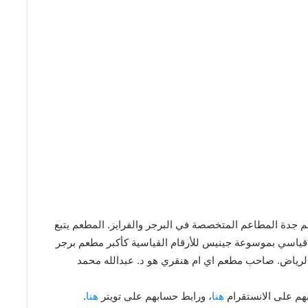
ي I’m Hungry من أشهر مطاعم جدة المطاعم المتخصصة في البرجر والفرايز. المطعم يتبع
ياسي بموسوعة جينيس للأرقام القياسية كأكبر مطعم برجر
لرياض. صاحب مطعم اي ام هنقري هو د. عبدالله محمد
هم على الانستقرام
هنا
، ورابط حسابهم على تويتر
هنا
.