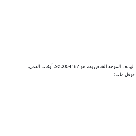
المطعم موجود بحي القادسية، طريق الشيخ جابر. رقم الهاتف الموحد الخاص بهم هو 920004187. أوقات العمل: