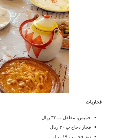
فخاريات
حميس، مقلقل ب ٣٣ ريال
فخار دجاج ب ٣٠ ريال
تونا فخار ب ١٩ ريال