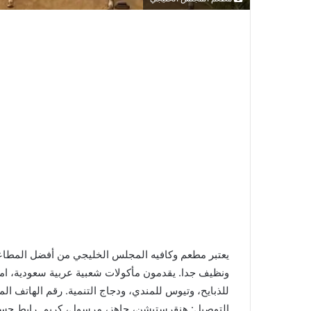
يعتبر مطعم وكافيه المجلس الخليجي من أفضل المطاعم ا
ونظيف جدا. يقدمون مأكولات شعبية عربية سعودية، امار
التوصيل: هنقرستيشن، جاهز، مرسول، كريم. رابط حسا