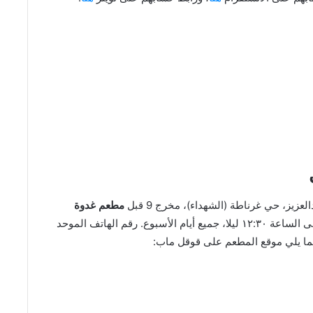
زيز، حي غرناطة (الشهداء)، مخرج 9 قبل
مطعم غدوة
الكويتي. أوقات العمل من الساعة ٤:٣٠ عصر إلى الساعة ١٢:٣٠ ليلا، جميع أيام الأسبوع. رقم الهاتف الموحد