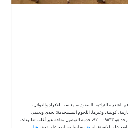
لشعبية التراثية بالسعودية، مناسب للافراد والعوائل،
تية، كويتية، وغيرها. اللحوم المستخدمة: نجدي ونعيمي
للذبايح، وتيوس للمندي، ودجاج التنمية. رقم الهاتف الموحد هو ٩٢٠٠٠٩٥٣٣، خدمة التوصيل متاحة عبر أغلب تطبيقات
بهم على الانستقرام
هنا
، ورابط حسابهم على تويتر
هنا
.