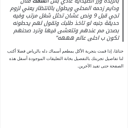
بالزبدة ورز الصيداية عادي بس ال
سمك
فنان
ودايم زحمه المحلي ويطول بالانتظار يعني لزوم
تجي قبل 9 ونص عشان تحثل شغل مرتب وفيه
حديقة جنبه لو تاخذ طلبك وتقول لهم يحطونه
بصحن مم عندهم وتتعشى فيها وترد صحنهم
تكون ب احلى عالم هههه”
ختامًا، إذا قمت بتجربة الأكل بمطعم أسماك دله بالرياض فضلا أكتب
لنا تفاصيل تجربتك بالتفصيل بخانة التعليقات الموجودة أسفل هذه
الصفحة حتى تفيد الآخرين.