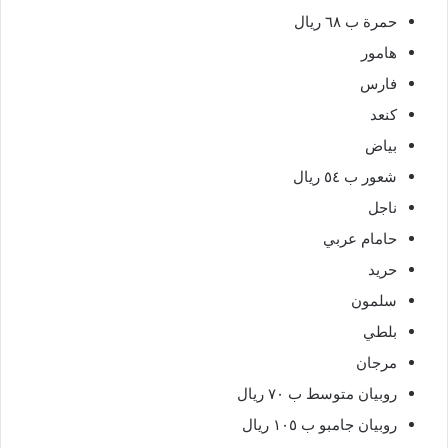
حمرة ب ٦٨ ريال
هامور
فارس
كنعد
بياض
شعور ب ٥٤ ريال
ناجل
حامام عربي
حريد
سلمون
بلطي
مرجان
روبيان متوسط ب ٧٠ ريال
روبيان جامبو ب ١٠٥ ريال