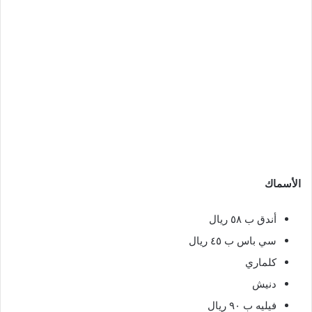
الأسماك
أندق ب ٥٨ ريال
سي باس ب ٤٥ ريال
كلماري
دنيش
فيليه ب ٩٠ ريال