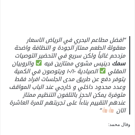
“افضل مطاعم البحري في الرياض الاسعار
معقولة الطعم ممتاز الجودة و النظافة واضحة
مزدحم غالباً ولكن سريع في التحضير التوصيات
سمك
دينيس مشوي ممتازين فيه
والروبيان
المقلي
الصيادية ١٠/١٠ ويتوصون في الكمية
يتوفر دفع عن طريق مدى الجلسات افراد فقط
وعدد محدود داخلي و خارجي عند الباب المواقف
متوفرة يمكن الحجز بالتلفون التنظيم ممتاز
عندهم التقييم بناءاً على تجربتهم للمرة العاشرة
الان
”
وقال محمد: