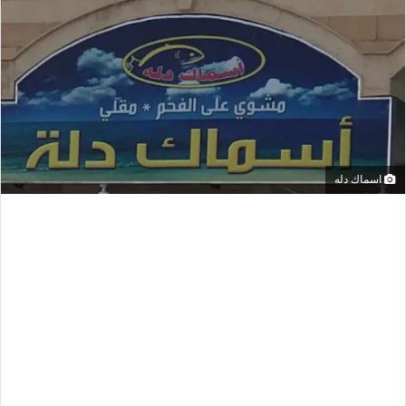
اسماك دله