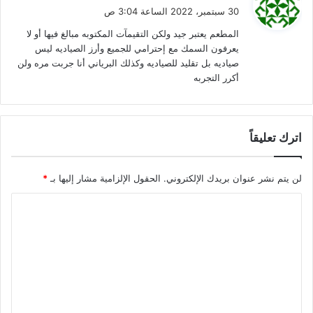
ق
30 سبتمبر، 2022 الساعة 3:04 ص
و
المطعم يعتبر جيد ولكن التقيمآت المكتوبه مبالغ فيها أو لا
ل
يعرفون السمك مع إحترامي للجميع وأرز الصياديه ليس
صياديه بل تقليد للصياديه وكذلك البرياني أنا جربت مره ولن
أكرر التجربه
اترك تعليقاً
لن يتم نشر عنوان بريدك الإلكتروني.
الحقول الإلزامية مشار إليها بـ
*