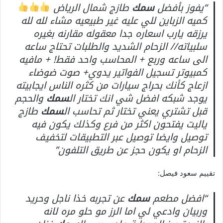
“يفوز بأفضل
سمك
طازج شمال الرياض
كميه الزباين للي عليه غير طبيعيه مشاء لله لله
يرزقه يارب اسعاره جدا معقوله مقارنه بغيره
سلبياته// الزحام الشديد والطلبات تحتاج ساعه
الى ساعه وربع + المحاسب واحد فقط! + مافيه
كمبيوتر تسجيل الفواتير يدوي+ صوت ضوضاء
ازعاج كأنك بحراج سيارات من كثره الناس ايجابيته
يوجد شبكه افضل شي انك تختار ال
سمك
والحجم
قبل تشتري يعني تختار ثم تحاسب ال
سمك
طازج
ياليت يفتحون اكثر من فرع وكذلك يكون فيه
توصيل وايضا توصيل عبر التطبيقات لتخفيف
الزحام او يكون حجز عن طريق التلفون”
تقييم سعود فيصل:
“افضل مطعم
سمك
عن تجربه خذا ناجل وحريد
وربيان وادعي لي اما الرز مو حلو مره لانه