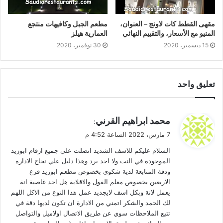
مقهى القطط كات لاونج – العنوان،
مطعم الجبل وكافيهات منتجع
المنيو مع الأسعار، والتقييم النهائي
العمارية هيلز
15 ديسمبر، 2020
30 نوفمبر، 2020
تعليق واحد
ي
محمد ابراهيم القرني
:
ق
7 مارس، 2022 الساعة 4:52 م
و
السلام عليكم للاسف الشديد اتصلت علي جميع ارقام ابوزيد
ل
الموجودة في النت ولا احد يرد وهذا دليل علي نجاح الادارة
ودقة المتابعة لدية شكوي بخصوص مطعم ابوزيد فرع
الاربعين بخصوص معلم الفول والاقلابة هل احد غاصبة انة
يعمل لانة وبكل اسف لايجديد عمل هذا النوع من الاكل اللهم
لك الحمد والشكر اتمني من الادارة ان تكون لديها دقة في
تتبع الملاحظات سوي عن طريق الاتصال اولاميل والتواصل