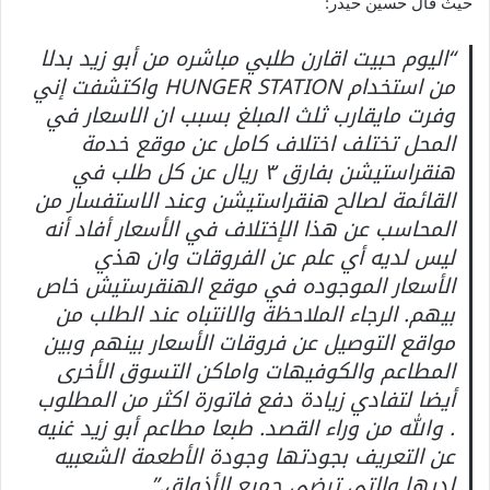
حيث قال حسين حيدر:
“اليوم حبيت اقارن طلبي مباشره من أبو زيد بدلا
من استخدام HUNGER STATION واكتشفت إني
وفرت مايقارب ثلث المبلغ بسبب ان الاسعار في
المحل تختلف اختلاف كامل عن موقع خدمة
هنقراستيشن بفارق ٣ ريال عن كل طلب في
القائمة لصالح هنقراستيشن وعند الاستفسار من
المحاسب عن هذا الإختلاف في الأسعار أفاد أنه
ليس لديه أي علم عن الفروقات وان هذي
الأسعار الموجوده في موقع الهنقرستيش خاص
بيهم. الرجاء الملاحظة والانتباه عند الطلب من
مواقع التوصيل عن فروقات الأسعار بينهم وبين
المطاعم والكوفيهات واماكن التسوق الأخرى
أيضا لتفادي زيادة دفع فاتورة اكثر من المطلوب
. والله من وراء القصد. طبعا مطاعم أبو زيد غنيه
عن التعريف بجودتها وجودة الأطعمة الشعبيه
لديها والتي ترضي جميع الأذواق.”