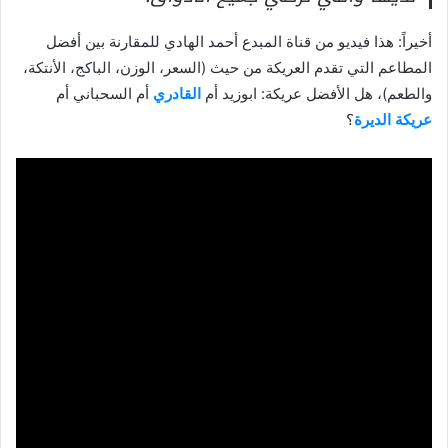
أخيراً: هذا فيديو من قناة المبدع أحمد الهادي للمقارنة بين أفضل
المطاعم التي تقدم العريكة من حيث (السعر، الوزن، الباكج، الأنتكة،
والطعم)، هل الأفضل عريكة: ابوزيد أم
القادري
أم السحباني أم
عريكة الديرة
؟