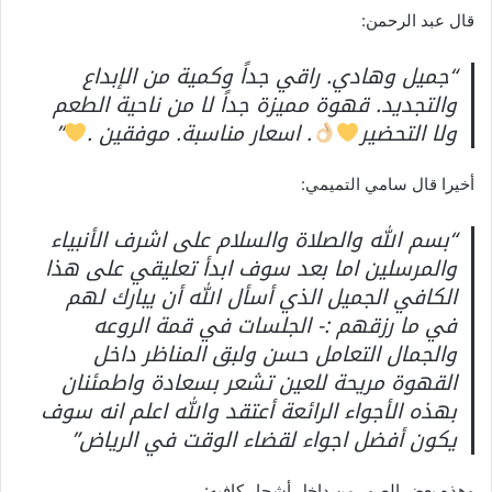
قال عبد الرحمن:
“جميل وهادي. راقي جداً وكمية من الإبداع
والتجديد. قهوة مميزة جداً لا من ناحية الطعم
ولا التحضير
. اسعار مناسبة. موفقين .
”
أخيرا قال سامي التميمي:
“‏بسم الله والصلاة والسلام على اشرف الأنبياء
والمرسلين ‏اما بعد سوف ابدأ تعليقي على هذا
الكافي الجميل ‏الذي أسأل الله أن يبارك لهم
في ما رزقهم :- ‏الجلسات في قمة الروعه
والجمال ‏التعامل حسن ولبق ‏المناظر داخل
القهوة مريحة للعين ‏تشعر بسعادة واطمئنان
بهذه الأجواء الرائعة ‏أعتقد والله اعلم انه سوف
يكون أفضل اجواء لقضاء الوقت في الرياض”
وهذه بعض الصور من داخل أشجار كافيه: