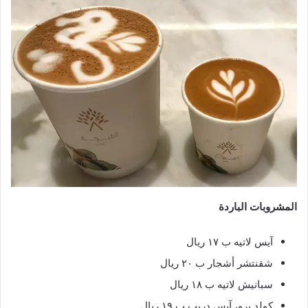
المشروبات الباردة
آيس لاتيه ب ١٧ ريال
شقنتشر أشجار ب ٢٠ ريال
سبانيش لاتيه ب ١٨ ريال
كولد برو، آيس دريب ب ١٩ ريال