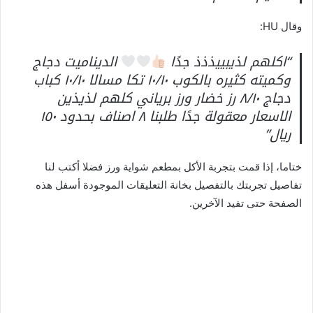
وقال HU:
“اكلهم لذيبييذذذ جدًا
الديناميت دجاج
وكميته كثيره بالكوب ١٠/١٠ تكا مسالا ١٠/١٠ كباب
دجاج ٨/١٠ رز خضار ورز برياني كلهم لذيذين
الاسعار معقولة جدًا طلبنا ٨ اصناف بحدود ١٥٠
﷼”
ختاما، إذا قمت بتجربة الأكل بمطعم شواية ورز فضلا أكتب لنا
تفاصيل تجربتك بالتفصيل بخانة التعليقات الموجودة أسفل هذه
الصفحة حتى تفيد الآخرين.