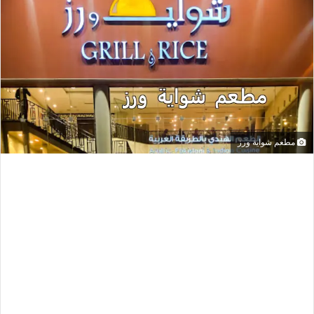
مطعم شواية ورز