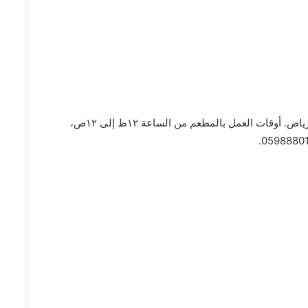
المطعم موجود بحي العارض، شارع ريحانة بنت زيد، الرياض. أوقات العمل بالمطعم من الساعة ١٢ظ إلى ١٢ص،