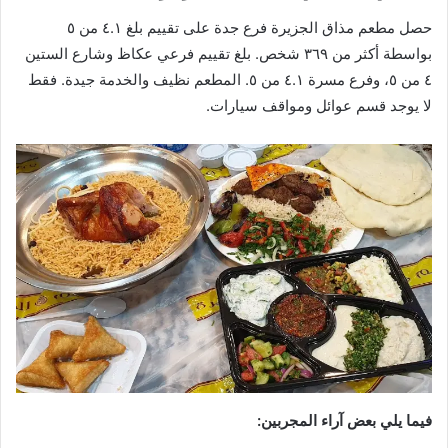
حصل مطعم مذاق الجزيرة فرع جدة على تقييم بلغ ٤.١ من ٥
بواسطة أكثر من ٣٦٩ شخص. بلغ تقييم فرعي عكاظ وشارع الستين
٤ من ٥، وفرع مسرة ٤.١ من ٥. المطعم نظيف والخدمة جيدة. فقط
لا يوجد قسم عوائل ومواقف سيارات.
فيما يلي بعض آراء المجربين: