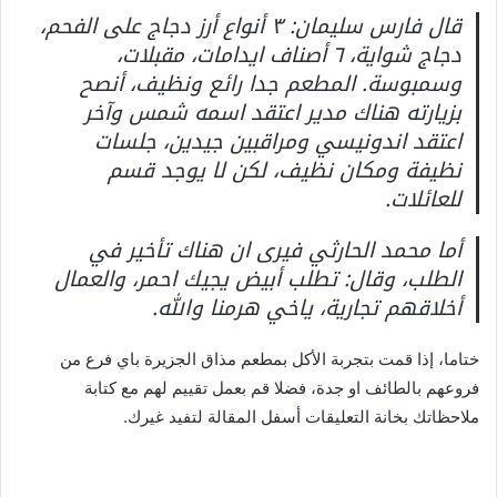
قال فارس سليمان: ٣ أنواع أرز دجاج على الفحم،
دجاج شواية، ٦ أصناف ايدامات، مقبلات،
وسمبوسة. المطعم جدا رائع ونظيف، أنصح
بزيارته هناك مدير اعتقد اسمه شمس وآخر
اعتقد اندونيسي ومراقبين جيدين، جلسات
نظيفة ومكان نظيف، لكن لا يوجد قسم
للعائلات.
أما محمد الحارثي فيرى ان هناك تأخير في
الطلب، وقال: تطلب أبيض يجيك احمر، والعمال
أخلاقهم تجارية، ياخي هرمنا والله.
ختاما، إذا قمت بتجربة الأكل بمطعم مذاق الجزيرة باي فرع من
فروعهم بالطائف او جدة، فضلا قم بعمل تقييم لهم مع كتابة
ملاحظاتك بخانة التعليقات أسفل المقالة لتفيد غيرك.