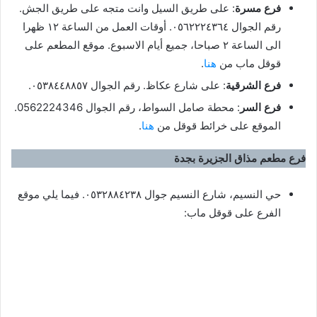
فرع مسرة
: على طريق السيل وانت متجه على طريق الجش.
رقم الجوال ٠٥٦٢٢٢٤٣٦٤. أوقات العمل من الساعة ١٢ ظهرا
الى الساعة ٢ صباحا، جميع أيام الاسبوع. موقع المطعم على
قوقل ماب من
هنا
.
فرع الشرقية
: على شارع عكاظ. رقم الجوال ٠٥٣٨٤٤٨٨٥٧.
فرع السر
: محطة صامل السواط، رقم الجوال 0562224346.
الموقع على خرائط قوقل من
هنا
.
فرع مطعم مذاق الجزيرة بجدة
حي النسيم، شارع النسيم جوال ٠٥٣٢٨٨٤٢٣٨. فيما يلي موقع
الفرع على قوقل ماب: