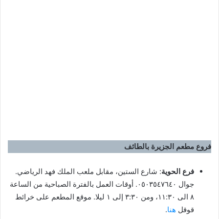
فروع مطعم الجزيرة بالطائف
فرع الحوية
: شارع الستين، مقابل ملعب الملك فهد الرياضي.
جوال ٠٥٠٣٥٤٧٦٤٠. أوقات العمل بالفترة الصباحية من الساعة
٨ الى ١١:٣٠، ومن ٣:٣٠ إلى ١ ليلا. موقع المطعم على خرائط
قوقل
هنا
.